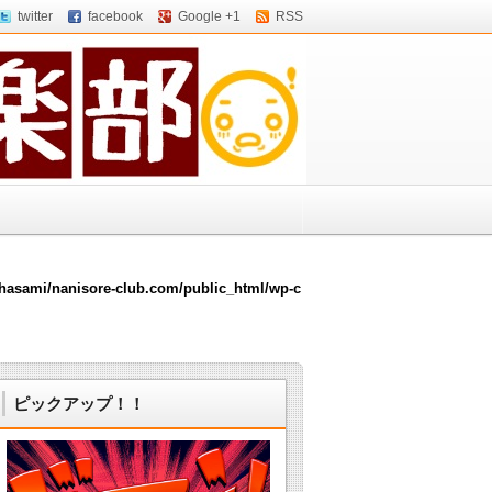
twitter
facebook
Google +1
RSS
hasami/nanisore-club.com/public_html/wp-c
ピックアップ！！