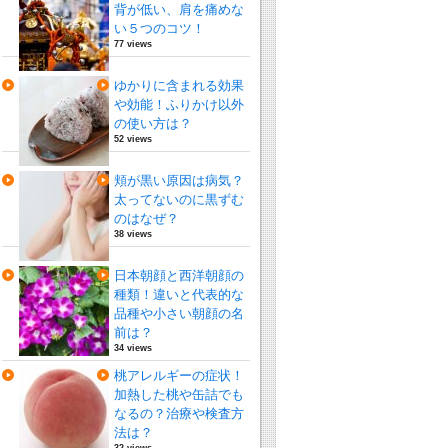
背が低い、肩を痛めな
い５つのコツ！
77 views
ゆかりに含まれる効果
や効能！ふりかけ以外
の使い方は？
52 views
頬が黒い原因は病気？
太ってないのに黒ずむ
のはなぜ？
38 views
日本朝顔と西洋朝顔の
種類！違いと代表的な
品種や小さい朝顔の名
前は？
34 views
桃アレルギーの症状！
加熱した桃や缶詰でも
なるの？治療や検査方
法は？
32 views