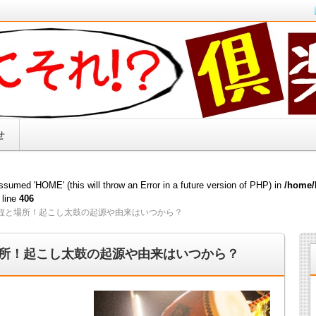
キリ解決！！
せ
sumed 'HOME' (this will throw an Error in a future version of PHP) in
/home/
 line
406
程と場所！起こし太鼓の起源や由来はいつから？
所！起こし太鼓の起源や由来はいつから？