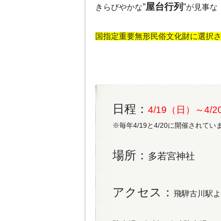
”
屋台行列
”
きらびやかな
が見事な
国指定重要無形民俗文化財に選択
日程：
4/19（日）～4/
※毎年4/19と4/20に開催されてい
場所：
多若宮神社
アクセス：
飛騨古川駅よ