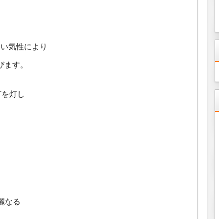
しい気性により
びます。
灯を灯し
麗なる