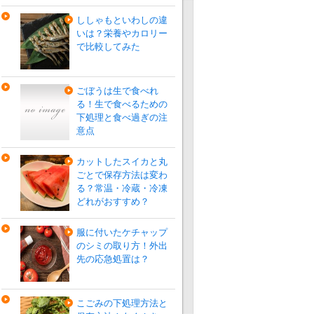
ししゃもといわしの違
いは？栄養やカロリー
で比較してみた
ごぼうは生で食べれ
る！生で食べるための
下処理と食べ過ぎの注
意点
カットしたスイカと丸
ごとで保存方法は変わ
る？常温・冷蔵・冷凍
どれがおすすめ？
服に付いたケチャップ
のシミの取り方！外出
先の応急処置は？
こごみの下処理方法と