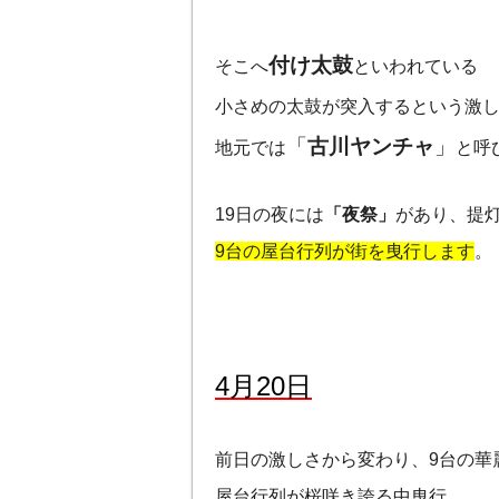
付け太鼓
そこへ
といわれている
小さめの太鼓が突入するという激
「
古川ヤンチャ
」
地元では
と呼
19日の夜には
「夜祭」
があり、提
9台の屋台行列が街を曳行します
。
4月20日
前日の激しさから変わり、9台の華
屋台行列が桜咲き誇る中曳行。