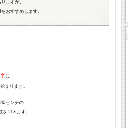
ありますが、
用をおすすめします。
時半
に
が始まります。
80センチの
鼓を叩きます。