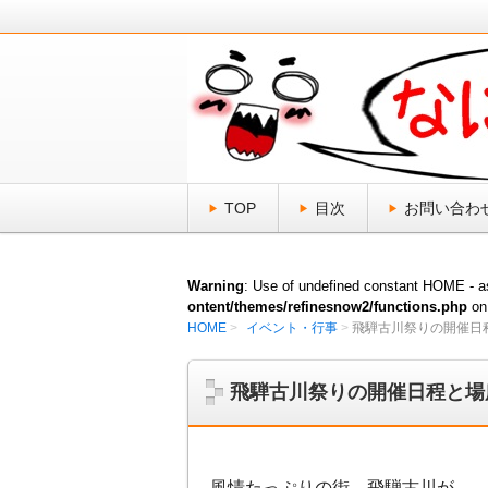
日頃、気になる「なにそれ？」をスッ
なにそれ倶楽部
TOP
目次
お問い合わ
Warning
: Use of undefined constant HOME - as
ontent/themes/refinesnow2/functions.php
on
HOME
イベント・行事
飛騨古川祭りの開催日
飛騨古川祭りの開催日程と場
風情たっぷりの街、飛騨古川が