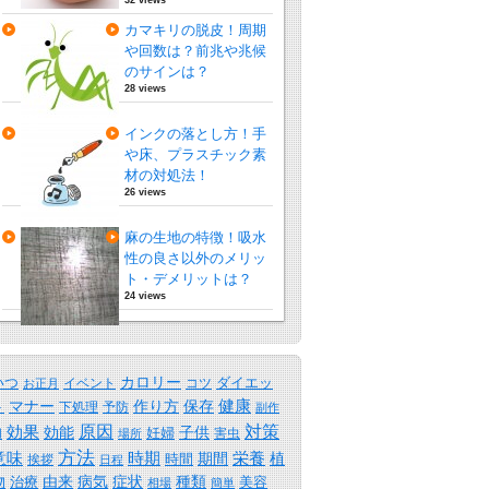
カマキリの脱皮！周期
や回数は？前兆や兆候
のサインは？
28 views
インクの落とし方！手
や床、プラスチック素
材の対処法！
26 views
麻の生地の特徴！吸水
性の良さ以外のメリッ
ト・デメリットは？
24 views
カロリー
いつ
ダイエッ
イベント
コツ
お正月
保存
健康
ト
マナー
作り方
下処理
予防
副作
原因
効果
対策
効能
子供
妊婦
害虫
用
場所
方法
時期
意味
期間
栄養
植
時間
挨拶
日程
物
由来
病気
症状
種類
治療
美容
相場
簡単