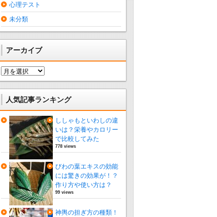
心理テスト
未分類
アーカイブ
ア
ー
カ
イ
人気記事ランキング
ブ
ししゃもといわしの違
いは？栄養やカロリー
で比較してみた
778 views
びわの葉エキスの効能
には驚きの効果が！？
作り方や使い方は？
99 views
神輿の担ぎ方の種類！