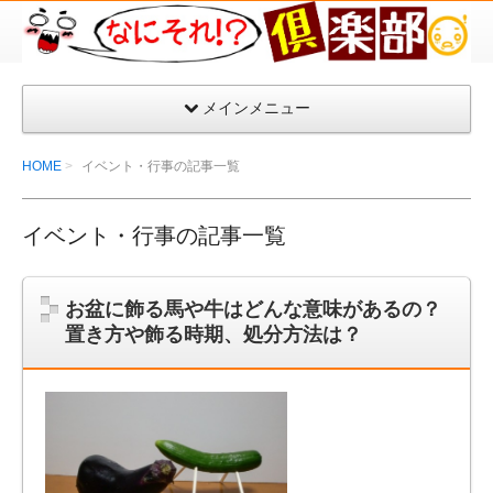
な
に
そ
メインメニュー
れ
倶
HOME
イベント・行事の記事一覧
楽
部
イベント・行事の記事一覧
お盆に飾る馬や牛はどんな意味があるの？
置き方や飾る時期、処分方法は？