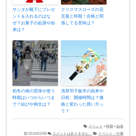
サンタが靴下にプレゼ
クリスマスローズの花
ントを入れるのはな
言葉と時期！合格と関
ぜ？お菓子の起源や由
係してる意味は？
来は？
初冬の候の意味や使う
浅草羽子板市の由来や
時期はいつからいつま
日程、開催時間は？価
で？結びや例文は？
格と変わった買い方っ
て？
イベント
•
時期
•
由来
2016/02/08
コメントはありません。
イベント・行事