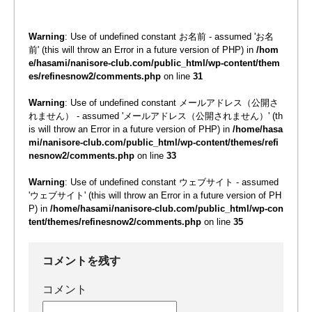
Warning
: Use of undefined constant お名前 - assumed 'お名
前' (this will throw an Error in a future version of PHP) in
/hom
e/hasami/nanisore-club.com/public_html/wp-content/them
es/refinesnow2/comments.php
on line
31
Warning
: Use of undefined constant メールアドレス（公開さ
れません） - assumed 'メールアドレス（公開されません）' (th
is will throw an Error in a future version of PHP) in
/home/hasa
mi/nanisore-club.com/public_html/wp-content/themes/refi
nesnow2/comments.php
on line
33
Warning
: Use of undefined constant ウェブサイト - assumed
'ウェブサイト' (this will throw an Error in a future version of PH
P) in
/home/hasami/nanisore-club.com/public_html/wp-con
tent/themes/refinesnow2/comments.php
on line
35
コメントを残す
コメント