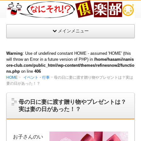
な
に
そ
メインメニュー
れ
倶
楽
Warning
: Use of undefined constant HOME - assumed 'HOME' (this
部
will throw an Error in a future version of PHP) in
/home/hasami/nanis
ore-club.com/public_html/wp-content/themes/refinesnow2/functio
ns.php
on line
406
HOME
イベント・行事
母の日に妻に渡す贈り物やプレゼントは？実は
妻の日があった！？
母の日に妻に渡す贈り物やプレゼントは？
実は妻の日があった！？
お子さんのい