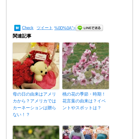
Check
ツイート
%0D%0A
">
関連記事
母の日の由来はアメリ
桃の花の季節・時期！
カから？アメリカでは
花言葉の由来は？イベ
カーネーションは贈ら
ントやスポットは？
ない！？