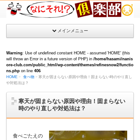
な
に
そ
メインメニュー
れ
倶
楽
Warning
: Use of undefined constant HOME - assumed 'HOME' (this
部
will throw an Error in a future version of PHP) in
/home/hasami/nanis
ore-club.com/public_html/wp-content/themes/refinesnow2/functio
ns.php
on line
406
HOME
食べ物
寒天が固まらない原因や理由！固まらない時のやり直し
や対処法は？
寒天が固まらない原因や理由！固まらない
時のやり直しや対処法は？
食べごたえの