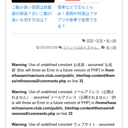
ご飯が臭い原因は炊飯
電車などで立ちくら
器の保温？古いご飯の
み！原因や対策は？サ
臭いを消す方法は？
プリや食事で改善でき
る？
原因
•
対策
•
食べ物
2016/02/09
コメントはありません。
食べ物
Warning
: Use of undefined constant お名前 - assumed 'お名
前' (this will throw an Error in a future version of PHP) in
/hom
e/hasami/nanisore-club.com/public_html/wp-content/them
es/refinesnow2/comments.php
on line
31
Warning
: Use of undefined constant メールアドレス（公開さ
れません） - assumed 'メールアドレス（公開されません）' (th
is will throw an Error in a future version of PHP) in
/home/hasa
mi/nanisore-club.com/public_html/wp-content/themes/refi
nesnow2/comments.php
on line
33
Warning
: Use of undefined constant ウェブサイト - assumed