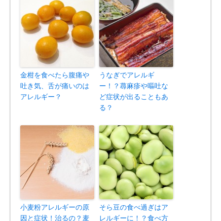
金柑を食べたら腹痛や
うなぎでアレルギ
吐き気、舌が痛いのは
ー！？蕁麻疹や嘔吐な
アレルギー？
ど症状が出ることもあ
る？
小麦粉アレルギーの原
そら豆の食べ過ぎはア
因と症状！治るの？麦
レルギーに！？食べ方