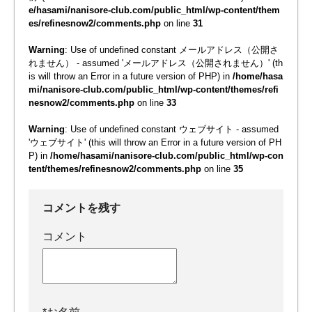
e/hasami/nanisore-club.com/public_html/wp-content/them
es/refinesnow2/comments.php
on line
31
Warning
: Use of undefined constant メールアドレス（公開さ
れません） - assumed 'メールアドレス（公開されません）' (th
is will throw an Error in a future version of PHP) in
/home/hasa
mi/nanisore-club.com/public_html/wp-content/themes/refi
nesnow2/comments.php
on line
33
Warning
: Use of undefined constant ウェブサイト - assumed
'ウェブサイト' (this will throw an Error in a future version of PH
P) in
/home/hasami/nanisore-club.com/public_html/wp-con
tent/themes/refinesnow2/comments.php
on line
35
コメントを残す
コメント