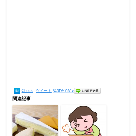
Check
ツイート
%0D%0A
">
関連記事