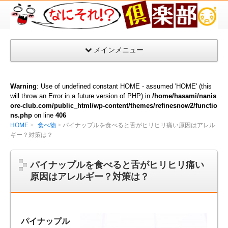
な
に
そ
メインメニュー
れ
倶
楽
Warning
: Use of undefined constant HOME - assumed 'HOME' (this
部
will throw an Error in a future version of PHP) in
/home/hasami/nanis
ore-club.com/public_html/wp-content/themes/refinesnow2/functio
ns.php
on line
406
HOME
食べ物
パイナップルを食べると舌がヒリヒリ痛い原因はアレル
ギー？対策は？
パイナップルを食べると舌がヒリヒリ痛い
原因はアレルギー？対策は？
パイナップル