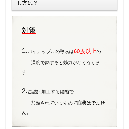
し方は？
対策
1.
60度以上
パイナップルの酵素は
の
温度で熱すると効力がなくなりま
す。
2.
缶詰は加工する段階で
加熱されていますので
症状はでませ
ん
。