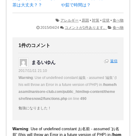
茶は大丈夫？？
や茹で時間は？
アレルギー
•
原因
•
対策
•
症状
•
食べ物
2015/04/24
コメントが1件あります。
食べ物
1件のコメント
返信
まるいゆん
2017/11/11 21:10
Warning
: Use of undefined constant 編集 - assumed '編集' (t
his will throw an Error in a future version of PHP) in
/home/h
asami/nanisore-club.com/public_html/wp-content/theme
s/refinesnow2/functions.php
on line
490
勉強になりました！
Warning
: Use of undefined constant お名前 - assumed 'お名
前' (this will throw an Error in a future version of PHP) in
/hom