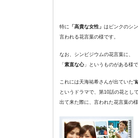
特に
「高貴な女性」
はピンクのシ
言われる花言葉の様です。
なお、シンビジウムの花言葉に、
「
素直な心
」というものがある様
これには天海祐希さんが出ていた“
というドラマで、第10話の花とし
出て来た際に、言われた花言葉の