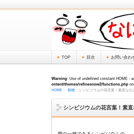
日頃、気になる「なにそれ？」をスッ
なにそれ倶楽部
TOP
目次
お問い合わ
Warning
: Use of undefined constant HOME - as
ontent/themes/refinesnow2/functions.php
on
HOME
植物
シンビジウムの花言葉！素直な心
シンビジウムの花言葉！素直
蘭の一種であるシンビジウムの