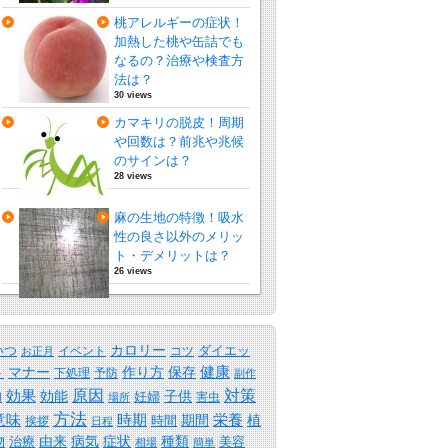
桃アレルギーの症状！
加熱した桃や缶詰でも
なるの？治療や検査方
法は？
30 views
カマキリの脱皮！周期
や回数は？前兆や兆候
のサインは？
28 views
麻の生地の特徴！吸水
性の良さ以外のメリッ
ト・デメリットは？
26 views
カロリー
いつ
ダイエッ
イベント
コツ
お正月
保存
健康
ト
マナー
作り方
下処理
予防
副作
原因
効果
対策
効能
子供
妊婦
害虫
用
場所
方法
時期
意味
期間
栄養
植
時間
挨拶
日程
物
由来
病気
症状
種類
治療
美容
相場
簡単