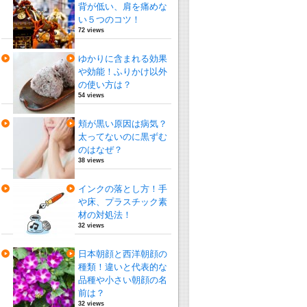
背が低い、肩を痛めな
い５つのコツ！
72 views
ゆかりに含まれる効果
や効能！ふりかけ以外
の使い方は？
54 views
頬が黒い原因は病気？
太ってないのに黒ずむ
のはなぜ？
38 views
インクの落とし方！手
や床、プラスチック素
材の対処法！
32 views
日本朝顔と西洋朝顔の
種類！違いと代表的な
品種や小さい朝顔の名
前は？
32 views