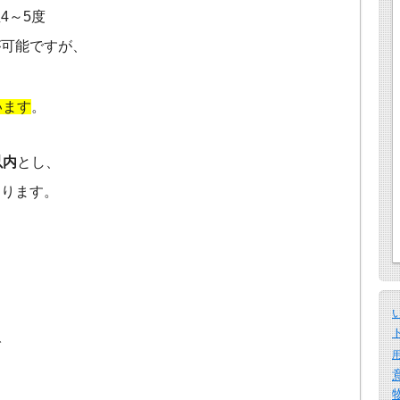
4～5度
が可能ですが、
います
。
以内
とし、
あります。
で
、