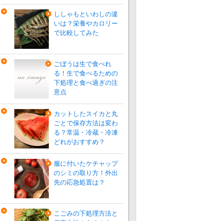
ししゃもといわしの違
いは？栄養やカロリー
で比較してみた
ごぼうは生で食べれ
る！生で食べるための
下処理と食べ過ぎの注
意点
カットしたスイカと丸
ごとで保存方法は変わ
る？常温・冷蔵・冷凍
どれがおすすめ？
服に付いたケチャップ
のシミの取り方！外出
先の応急処置は？
こごみの下処理方法と