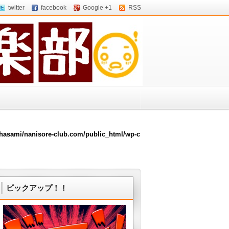
twitter
facebook
Google +1
RSS
hasami/nanisore-club.com/public_html/wp-c
ピックアップ！！