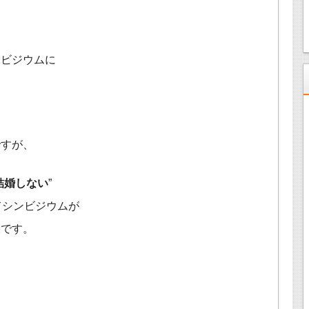
ンビジウムに
ですが、
結婚しない
”
てシンビジウムが
様です。