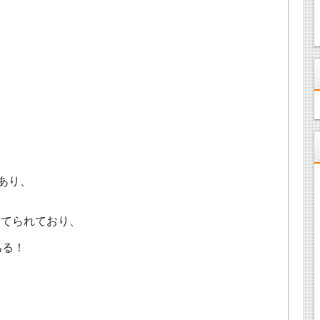
あり、
あてられており、
ある！