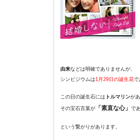
由来
などは明確でありませんが、
シンビジウムは
1月29日の誕生花
で
この日の誕生石には
トルマリン
が
「素直な心」
その宝石言葉が
で
という繋がりがあります。