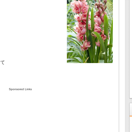
。
いて
Sponsored Links