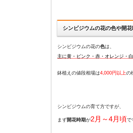
シンビジウムの花の色や開花
シンビジウムの花の
色
は、
主に黄・ピンク・赤・オレンジ・
鉢植えの値段相場は
4,000円以上
の
シンビジウムの育て方ですが、
2月～4月頃
まず
開花時期
が
で