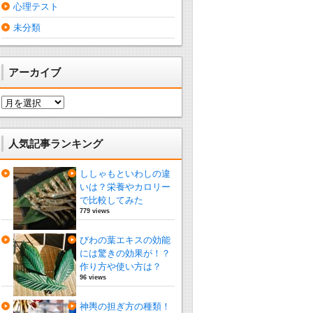
心理テスト
未分類
アーカイブ
ア
ー
カ
イ
人気記事ランキング
ブ
ししゃもといわしの違
いは？栄養やカロリー
で比較してみた
779 views
びわの葉エキスの効能
には驚きの効果が！？
作り方や使い方は？
96 views
神輿の担ぎ方の種類！