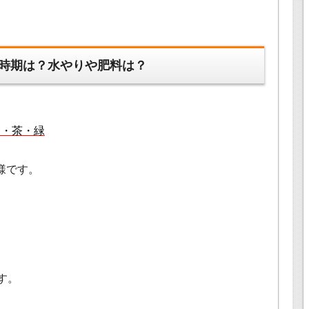
時期は？水やりや肥料は？
白・茶・緑
様です。
す。