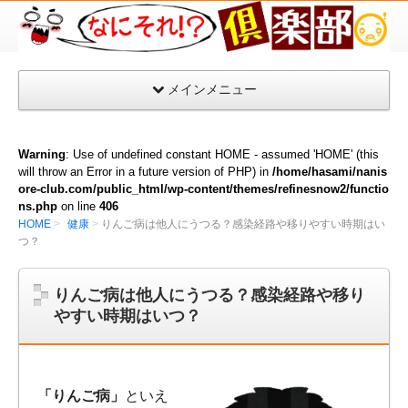
な
に
そ
メインメニュー
れ
倶
楽
Warning
: Use of undefined constant HOME - assumed 'HOME' (this
部
will throw an Error in a future version of PHP) in
/home/hasami/nanis
ore-club.com/public_html/wp-content/themes/refinesnow2/functio
ns.php
on line
406
HOME
健康
りんご病は他人にうつる？感染経路や移りやすい時期はい
つ？
りんご病は他人にうつる？感染経路や移り
やすい時期はいつ？
「りんご病」
といえ