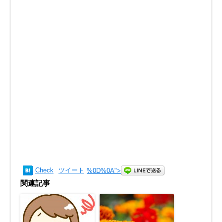
Check
ツイート
%0D%0A
">
関連記事