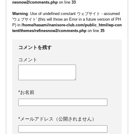
nesnow2/comments.php
on line
33
Warning
: Use of undefined constant ウェブサイト - assumed
'ウェブサイト' (this will throw an Error in a future version of PH
P) in
/home/hasami/nanisore-club.com/public_html/wp-con
tent/themes/refinesnow2/comments.php
on line
35
コメントを残す
コメント
*
お名前
*
メールアドレス（公開されません）