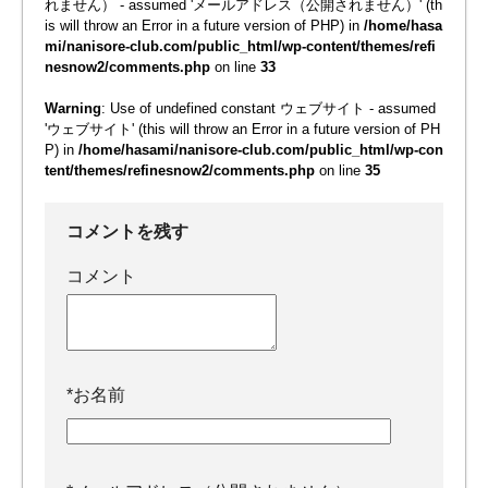
れません） - assumed 'メールアドレス（公開されません）' (th
is will throw an Error in a future version of PHP) in
/home/hasa
mi/nanisore-club.com/public_html/wp-content/themes/refi
nesnow2/comments.php
on line
33
Warning
: Use of undefined constant ウェブサイト - assumed
'ウェブサイト' (this will throw an Error in a future version of PH
P) in
/home/hasami/nanisore-club.com/public_html/wp-con
tent/themes/refinesnow2/comments.php
on line
35
コメントを残す
コメント
*
お名前