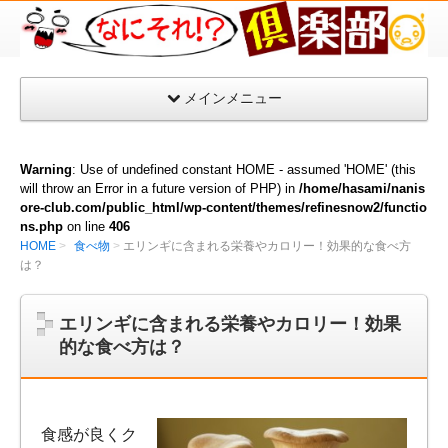
な
に
そ
メインメニュー
れ
倶
楽
Warning
: Use of undefined constant HOME - assumed 'HOME' (this
部
will throw an Error in a future version of PHP) in
/home/hasami/nanis
ore-club.com/public_html/wp-content/themes/refinesnow2/functio
ns.php
on line
406
HOME
食べ物
エリンギに含まれる栄養やカロリー！効果的な食べ方
は？
エリンギに含まれる栄養やカロリー！効果
的な食べ方は？
食感が良くク