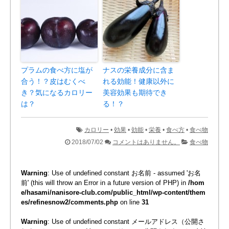
プラムの食べ方に塩が
ナスの栄養成分に含ま
合う！？皮はむくべ
れる効能！健康以外に
き？気になるカロリー
美容効果も期待でき
は？
る！？
カロリー
•
効果
•
効能
•
栄養
•
食べ方
•
食べ物
2018/07/02
コメントはありません。
食べ物
Warning
: Use of undefined constant お名前 - assumed 'お名
前' (this will throw an Error in a future version of PHP) in
/hom
e/hasami/nanisore-club.com/public_html/wp-content/them
es/refinesnow2/comments.php
on line
31
Warning
: Use of undefined constant メールアドレス（公開さ