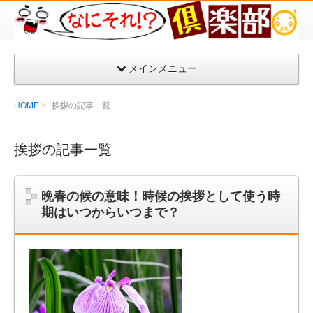
な
に
そ
メインメニュー
れ
倶
HOME
挨拶の記事一覧
楽
部
挨拶の記事一覧
晩春の候の意味！時候の挨拶として使う時
期はいつからいつまで？