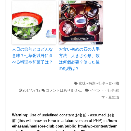
人日の節句とはどんな
お食い初めの石の入手
意味？七草粥以外に食
方法！大きさや形、数
べる料理や和菓子は？
は何個必要？使った後
の処理は？
意味
•
時期
•
行事
•
食べ物
2014/07/12
コメントはありません。
イベント・行事
雑
学・豆知識
Warning
: Use of undefined constant お名前 - assumed 'お名
前' (this will throw an Error in a future version of PHP) in
/hom
e/hasami/nanisore-club.com/public_html/wp-content/them