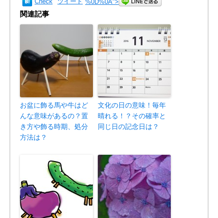
Check
ツイート
%0D%0A
">
関連記事
お盆に飾る馬や牛はど
文化の日の意味！毎年
んな意味があるの？置
晴れる！？その確率と
き方や飾る時期、処分
同じ日の記念日は？
方法は？