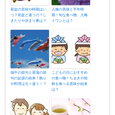
新盆の意味や時期はい
入梅の意味と平年時
つ？初盆と違うの？し
期！旬な食べ物、入梅
きたりや決まり事は？
イワシとは？
端午の節句と菖蒲の節
こどもの日におすすめ
句の起源の由来！飾り
の食べ物！ちまきや柏
や料理は元々違う！？
餅を食べる意味や由来
は？