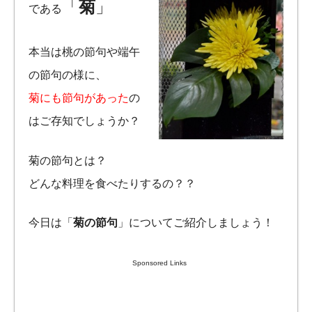
「
菊
」
である
本当は桃の節句や端午
の節句の様に、
菊にも節句があった
の
はご存知でしょうか？
菊の節句とは？
どんな料理を食べたりするの？？
今日は「
菊の節句
」についてご紹介しましょう！
Sponsored Links