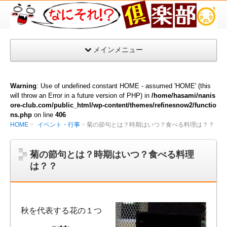
な
に
そ
メインメニュー
れ
倶
楽
Warning
: Use of undefined constant HOME - assumed 'HOME' (this
部
will throw an Error in a future version of PHP) in
/home/hasami/nanis
ore-club.com/public_html/wp-content/themes/refinesnow2/functio
ns.php
on line
406
HOME
イベント・行事
菊の節句とは？時期はいつ？食べる料理は？？
菊の節句とは？時期はいつ？食べる料理
は？？
秋を代表する花の１つ