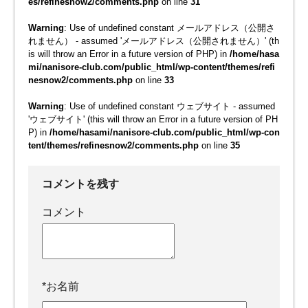
es/refinesnow2/comments.php
on line
31
Warning
: Use of undefined constant メールアドレス（公開さ
れません） - assumed 'メールアドレス（公開されません）' (th
is will throw an Error in a future version of PHP) in
/home/hasa
mi/nanisore-club.com/public_html/wp-content/themes/refi
nesnow2/comments.php
on line
33
Warning
: Use of undefined constant ウェブサイト - assumed
'ウェブサイト' (this will throw an Error in a future version of PH
P) in
/home/hasami/nanisore-club.com/public_html/wp-con
tent/themes/refinesnow2/comments.php
on line
35
コメントを残す
コメント
*
お名前