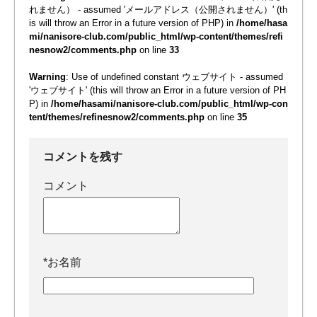
れません） - assumed 'メールアドレス（公開されません）' (th
is will throw an Error in a future version of PHP) in
/home/hasa
mi/nanisore-club.com/public_html/wp-content/themes/refi
nesnow2/comments.php
on line
33
Warning
: Use of undefined constant ウェブサイト - assumed
'ウェブサイト' (this will throw an Error in a future version of PH
P) in
/home/hasami/nanisore-club.com/public_html/wp-con
tent/themes/refinesnow2/comments.php
on line
35
コメントを残す
コメント
*
お名前