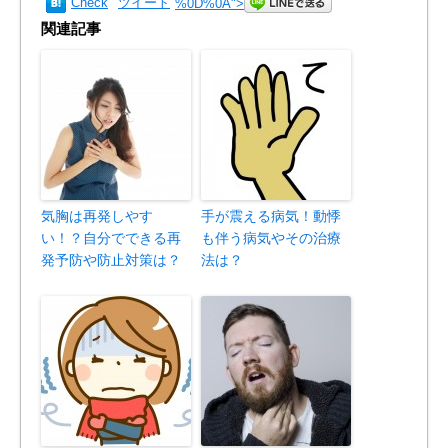
Check
ツイート
%0D%0A
">
関連記事
気胸は再発しやす
手が震える病気！動悸
い！？自分でできる再
も伴う病気やその治療
発予防や防止対策は？
法は？