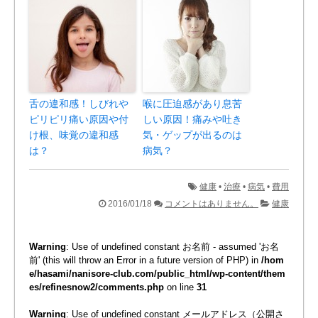
舌の違和感！しびれや
喉に圧迫感があり息苦
ピリピリ痛い原因や付
しい原因！痛みや吐き
け根、味覚の違和感
気・ゲップが出るのは
は？
病気？
健康
•
治療
•
病気
•
費用
2016/01/18
コメントはありません。
健康
Warning
: Use of undefined constant お名前 - assumed 'お名
前' (this will throw an Error in a future version of PHP) in
/hom
e/hasami/nanisore-club.com/public_html/wp-content/them
es/refinesnow2/comments.php
on line
31
Warning
: Use of undefined constant メールアドレス（公開さ