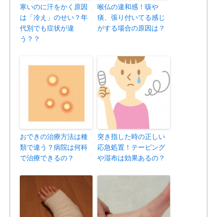
寒いのに汗をかく原因
喉仏の違和感！咳や
は「冷え」のせい？年
痰、張り付いてる感じ
代別でも症状が違
がする場合の原因は？
う？？
おできの治療方法は種
突き指した時の正しい
類で違う？病院は何科
応急処置！テーピング
で治療できるの？
や湿布は効果あるの？