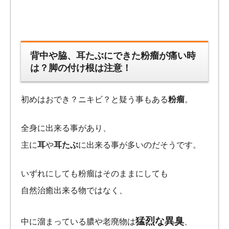
背中や脇、耳たぶにできた粉瘤が痛い時
は？脚の付け根は注意！
初めはおでき？ニキビ？と疑う事もある
粉瘤
。
全身に出来る事があり、
主に
耳
や
耳たぶ
に出来る事が多いのだそうです。
いずれにしても粉瘤はそのままにしても
自然治癒出来る物ではなく、
猛烈な異臭
中に溜まっている膿や老廃物は
、