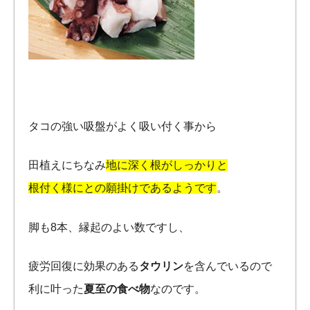
タコの強い吸盤がよく吸い付く事から
田植えにちなみ
地に深く根がしっかりと
根付く様にとの願掛けであるようです
。
脚も8本、縁起のよい数ですし、
疲労回復に効果のある
タウリン
を含んでいるので
利に叶った
夏至の食べ物
なのです。