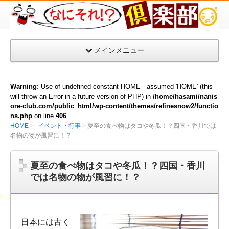
な
に
そ
メインメニュー
れ
倶
楽
Warning
: Use of undefined constant HOME - assumed 'HOME' (this
部
will throw an Error in a future version of PHP) in
/home/hasami/nanis
ore-club.com/public_html/wp-content/themes/refinesnow2/functio
ns.php
on line
406
HOME
イベント・行事
夏至の食べ物はタコや冬瓜！？四国・香川では
名物の物が風習に！？
夏至の食べ物はタコや冬瓜！？四国・香川
では名物の物が風習に！？
日本には古く