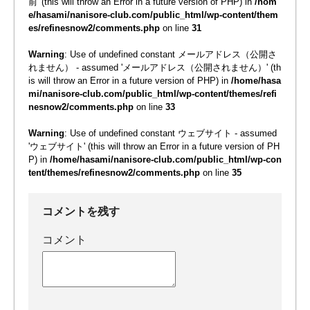
前' (this will throw an Error in a future version of PHP) in
/hom
e/hasami/nanisore-club.com/public_html/wp-content/them
es/refinesnow2/comments.php
on line
31
Warning
: Use of undefined constant メールアドレス（公開さ
れません） - assumed 'メールアドレス（公開されません）' (th
is will throw an Error in a future version of PHP) in
/home/hasa
mi/nanisore-club.com/public_html/wp-content/themes/refi
nesnow2/comments.php
on line
33
Warning
: Use of undefined constant ウェブサイト - assumed
'ウェブサイト' (this will throw an Error in a future version of PH
P) in
/home/hasami/nanisore-club.com/public_html/wp-con
tent/themes/refinesnow2/comments.php
on line
35
コメントを残す
コメント