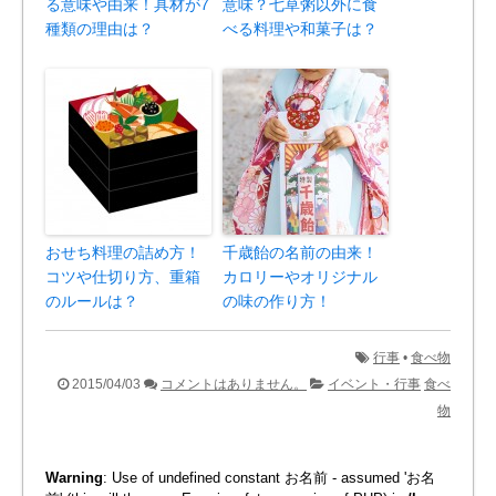
る意味や由来！具材が7
意味？七草粥以外に食
種類の理由は？
べる料理や和菓子は？
おせち料理の詰め方！
千歳飴の名前の由来！
コツや仕切り方、重箱
カロリーやオリジナル
のルールは？
の味の作り方！
行事
•
食べ物
2015/04/03
コメントはありません。
イベント・行事
食べ
物
Warning
: Use of undefined constant お名前 - assumed 'お名