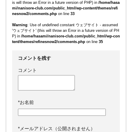
is will throw an Error in a future version of PHP) in
/home/hasa
mi/nanisore-club.com/public_html/wp-content/themes/refi
nesnow2/comments.php
on line
33
Warning
: Use of undefined constant ウェブサイト - assumed
'ウェブサイト' (this will throw an Error in a future version of PH
P) in
/home/hasami/nanisore-club.com/public_html/wp-con
tent/themes/refinesnow2/comments.php
on line
35
コメントを残す
コメント
*
お名前
*
メールアドレス（公開されません）