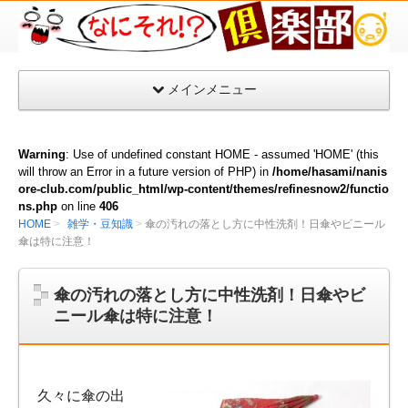
な
に
そ
メインメニュー
れ
倶
楽
Warning
: Use of undefined constant HOME - assumed 'HOME' (this
部
will throw an Error in a future version of PHP) in
/home/hasami/nanis
ore-club.com/public_html/wp-content/themes/refinesnow2/functio
ns.php
on line
406
HOME
雑学・豆知識
傘の汚れの落とし方に中性洗剤！日傘やビニール
傘は特に注意！
傘の汚れの落とし方に中性洗剤！日傘やビ
ニール傘は特に注意！
久々に傘の出