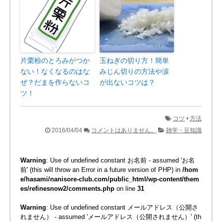
片栗粉のとろみがつか
玉ねぎの切り方！簡単
ない！なくなるのはな
みじん切りの方法や涙
ぜ？だまを作らないコ
が出ないコツは？
ツ！
コツ
•
方法
2016/04/04
コメントはありません。
雑学・豆知識
Warning
: Use of undefined constant お名前 - assumed 'お名
前' (this will throw an Error in a future version of PHP) in
/hom
e/hasami/nanisore-club.com/public_html/wp-content/them
es/refinesnow2/comments.php
on line
31
Warning
: Use of undefined constant メールアドレス（公開さ
れません） - assumed 'メールアドレス（公開されません）' (th