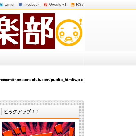
twitter
facebook
Google +1
RSS
hasami/nanisore-club.com/public_html/wp-c
ピックアップ！！