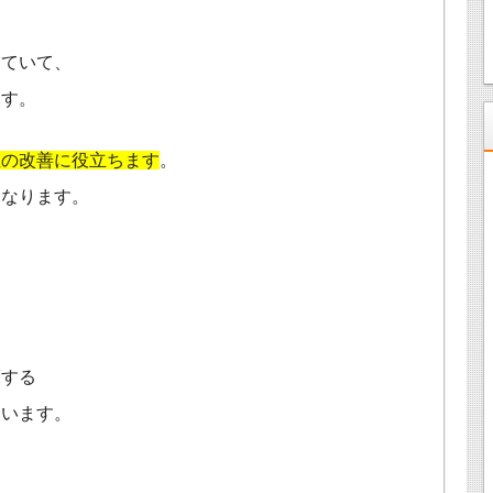
っていて、
ます。
性の改善に役立ちます
。
もなります。
護する
ています。
、