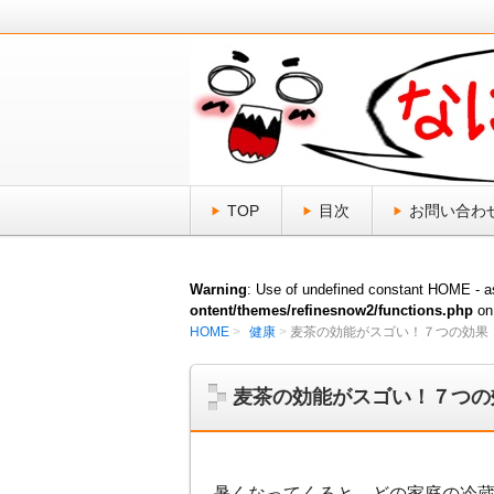
日頃、気になる「なにそれ？」をスッ
なにそれ倶楽部
TOP
目次
お問い合わ
Warning
: Use of undefined constant HOME - as
ontent/themes/refinesnow2/functions.php
on
HOME
健康
麦茶の効能がスゴい！７つの効果
麦茶の効能がスゴい！７つの
暑くなってくると、どの家庭の冷