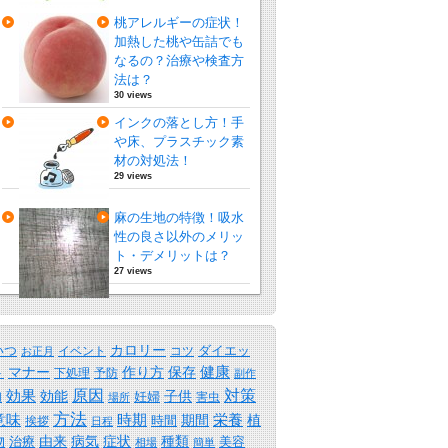
桃アレルギーの症状！
加熱した桃や缶詰でも
なるの？治療や検査方
法は？
30 views
インクの落とし方！手
や床、プラスチック素
材の対処法！
29 views
麻の生地の特徴！吸水
性の良さ以外のメリッ
ト・デメリットは？
27 views
カロリー
いつ
ダイエッ
イベント
コツ
お正月
保存
健康
ト
マナー
作り方
下処理
予防
副作
原因
効果
対策
効能
子供
妊婦
害虫
用
場所
方法
時期
意味
期間
栄養
植
時間
挨拶
日程
物
由来
病気
症状
種類
治療
美容
相場
簡単