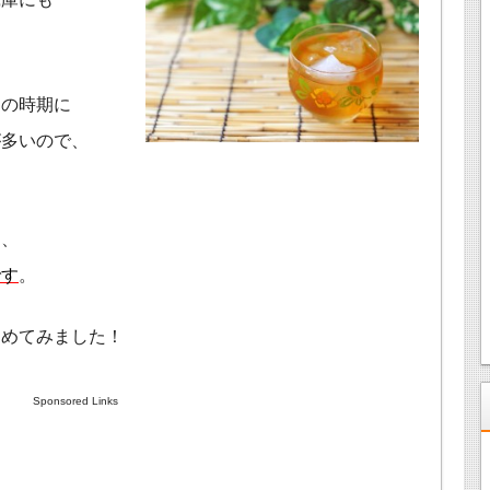
この時期に
が多いので、
は、
です
。
とめてみました！
Sponsored Links