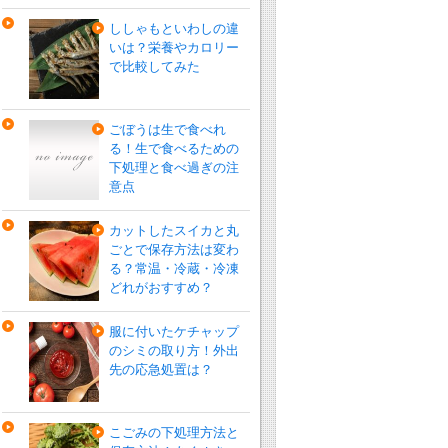
ししゃもといわしの違
いは？栄養やカロリー
で比較してみた
ごぼうは生で食べれ
る！生で食べるための
下処理と食べ過ぎの注
意点
カットしたスイカと丸
ごとで保存方法は変わ
る？常温・冷蔵・冷凍
どれがおすすめ？
服に付いたケチャップ
のシミの取り方！外出
先の応急処置は？
こごみの下処理方法と