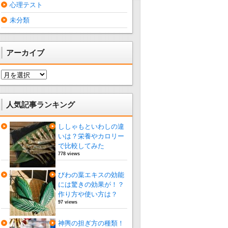
心理テスト
未分類
アーカイブ
ア
ー
カ
イ
人気記事ランキング
ブ
ししゃもといわしの違
いは？栄養やカロリー
で比較してみた
778 views
びわの葉エキスの効能
には驚きの効果が！？
作り方や使い方は？
97 views
神輿の担ぎ方の種類！