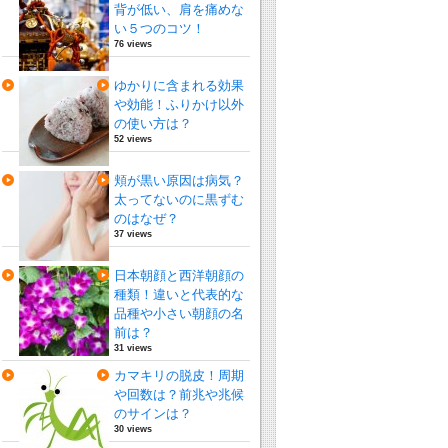
背が低い、肩を痛めな
い５つのコツ！
76 views
ゆかりに含まれる効果
や効能！ふりかけ以外
の使い方は？
52 views
頬が黒い原因は病気？
太ってないのに黒ずむ
のはなぜ？
37 views
日本朝顔と西洋朝顔の
種類！違いと代表的な
品種や小さい朝顔の名
前は？
31 views
カマキリの脱皮！周期
や回数は？前兆や兆候
のサインは？
30 views