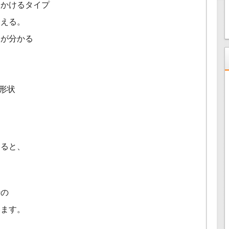
っかけるタイプ
こえる。
ムが分かる
形状
なると、
時の
います。