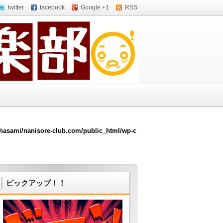
twitter
facebook
Google +1
RSS
hasami/nanisore-club.com/public_html/wp-c
ピックアップ！！