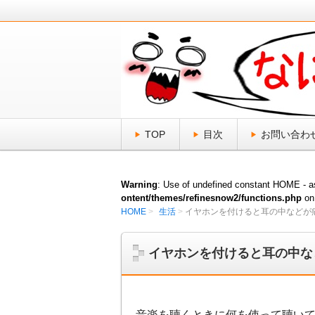
日頃、気になる「なにそれ？」をスッ
なにそれ倶楽部
TOP
目次
お問い合わ
Warning
: Use of undefined constant HOME - as
ontent/themes/refinesnow2/functions.php
on
HOME
生活
イヤホンを付けると耳の中などが
イヤホンを付けると耳の中な
音楽を聴くときに何を使って聴い