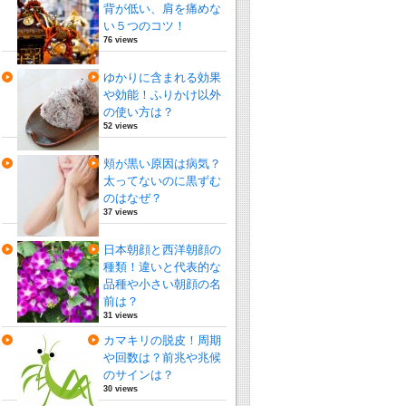
背が低い、肩を痛めな
い５つのコツ！
76 views
ゆかりに含まれる効果
や効能！ふりかけ以外
の使い方は？
52 views
頬が黒い原因は病気？
太ってないのに黒ずむ
のはなぜ？
37 views
日本朝顔と西洋朝顔の
種類！違いと代表的な
品種や小さい朝顔の名
前は？
31 views
カマキリの脱皮！周期
や回数は？前兆や兆候
のサインは？
30 views