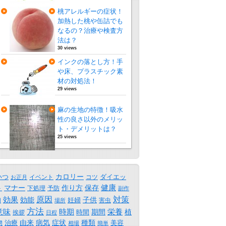
桃アレルギーの症状！
加熱した桃や缶詰でも
なるの？治療や検査方
法は？
30 views
インクの落とし方！手
や床、プラスチック素
材の対処法！
29 views
麻の生地の特徴！吸水
性の良さ以外のメリッ
ト・デメリットは？
25 views
カロリー
いつ
ダイエッ
イベント
コツ
お正月
保存
健康
ト
マナー
作り方
下処理
予防
副作
原因
効果
対策
効能
子供
妊婦
害虫
用
場所
方法
時期
意味
期間
栄養
植
時間
挨拶
日程
物
由来
病気
症状
種類
治療
美容
相場
簡単