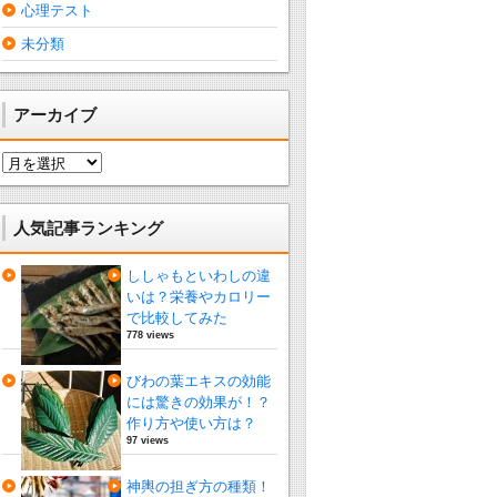
心理テスト
未分類
アーカイブ
ア
ー
カ
イ
人気記事ランキング
ブ
ししゃもといわしの違
いは？栄養やカロリー
で比較してみた
778 views
びわの葉エキスの効能
には驚きの効果が！？
作り方や使い方は？
97 views
神輿の担ぎ方の種類！