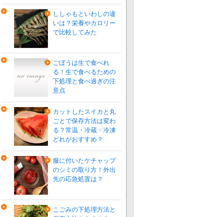
ししゃもといわしの違
いは？栄養やカロリー
で比較してみた
ごぼうは生で食べれ
る！生で食べるための
下処理と食べ過ぎの注
意点
カットしたスイカと丸
ごとで保存方法は変わ
る？常温・冷蔵・冷凍
どれがおすすめ？
服に付いたケチャップ
のシミの取り方！外出
先の応急処置は？
こごみの下処理方法と