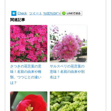
Check
ツイート
%0D%0A
">
関連記事
さつきの花言葉の意
サルスベリの花言葉の
味！名前の由来や種
意味！名前の由来や別
類、つつじとの違い
名は？
は？