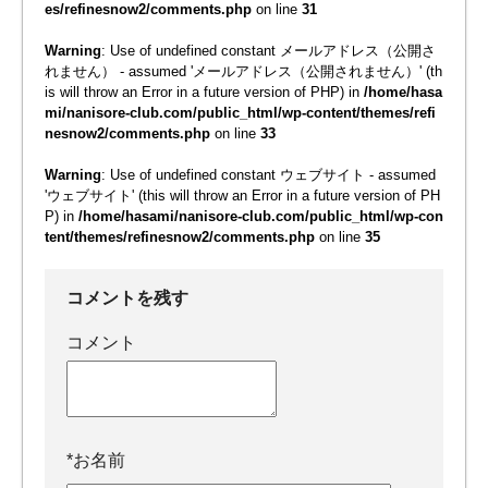
es/refinesnow2/comments.php
on line
31
Warning
: Use of undefined constant メールアドレス（公開さ
れません） - assumed 'メールアドレス（公開されません）' (th
is will throw an Error in a future version of PHP) in
/home/hasa
mi/nanisore-club.com/public_html/wp-content/themes/refi
nesnow2/comments.php
on line
33
Warning
: Use of undefined constant ウェブサイト - assumed
'ウェブサイト' (this will throw an Error in a future version of PH
P) in
/home/hasami/nanisore-club.com/public_html/wp-con
tent/themes/refinesnow2/comments.php
on line
35
コメントを残す
コメント
*
お名前