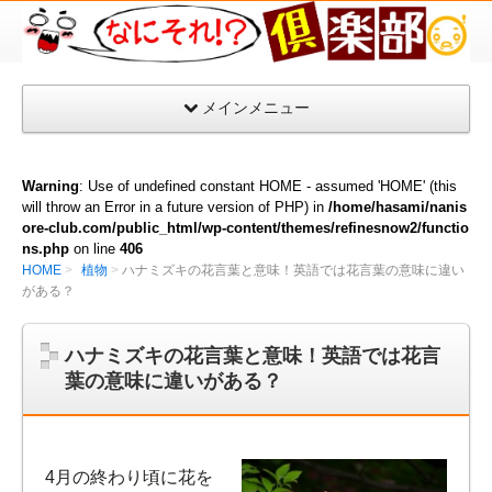
な
に
そ
メインメニュー
れ
倶
楽
Warning
: Use of undefined constant HOME - assumed 'HOME' (this
部
will throw an Error in a future version of PHP) in
/home/hasami/nanis
ore-club.com/public_html/wp-content/themes/refinesnow2/functio
ns.php
on line
406
HOME
植物
ハナミズキの花言葉と意味！英語では花言葉の意味に違い
がある？
ハナミズキの花言葉と意味！英語では花言
葉の意味に違いがある？
4月の終わり頃に花を