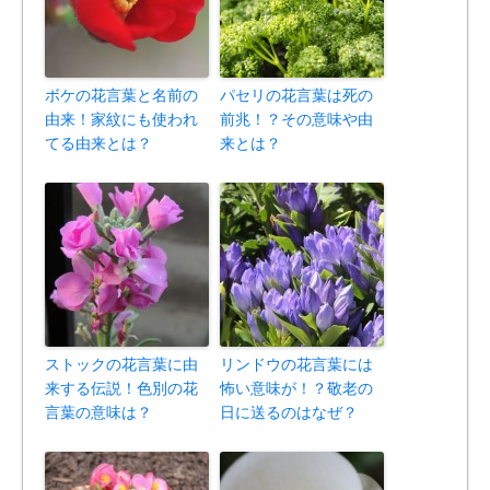
ボケの花言葉と名前の
パセリの花言葉は死の
由来！家紋にも使われ
前兆！？その意味や由
てる由来とは？
来とは？
ストックの花言葉に由
リンドウの花言葉には
来する伝説！色別の花
怖い意味が！？敬老の
言葉の意味は？
日に送るのはなぜ？