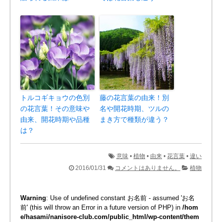
トルコギキョウの色別
藤の花言葉の由来！別
の花言葉！その意味や
名や開花時期、ツルの
由来、開花時期や品種
まき方で種類が違う？
は？
意味
•
植物
•
由来
•
花言葉
•
違い
2016/01/31
コメントはありません。
植物
Warning
: Use of undefined constant お名前 - assumed 'お名
前' (this will throw an Error in a future version of PHP) in
/hom
e/hasami/nanisore-club.com/public_html/wp-content/them