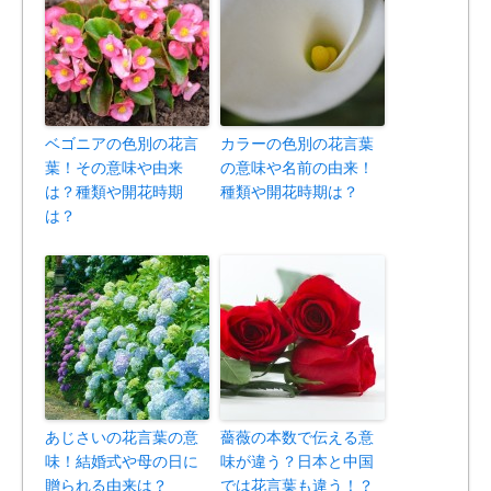
ベゴニアの色別の花言
カラーの色別の花言葉
葉！その意味や由来
の意味や名前の由来！
は？種類や開花時期
種類や開花時期は？
は？
あじさいの花言葉の意
薔薇の本数で伝える意
味！結婚式や母の日に
味が違う？日本と中国
贈られる由来は？
では花言葉も違う！？