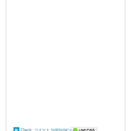
Check
ツイート
%0D%0A
">