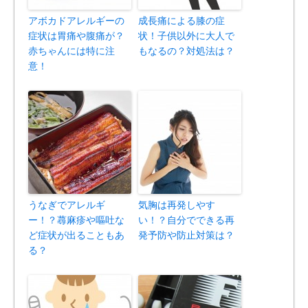
アボカドアレルギーの
成長痛による膝の症
症状は胃痛や腹痛が？
状！子供以外に大人で
赤ちゃんには特に注
もなるの？対処法は？
意！
うなぎでアレルギ
気胸は再発しやす
ー！？蕁麻疹や嘔吐な
い！？自分でできる再
ど症状が出ることもあ
発予防や防止対策は？
る？