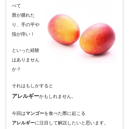
べて
唇が腫れた
り、手の平や
指が痒い！
といった経験
はありません
か？
それはもしかすると
アレルギー
かもしれません。
今回は
マンゴー
を食べた際に起こる
アレルギー
に注目して解説したいと思います。