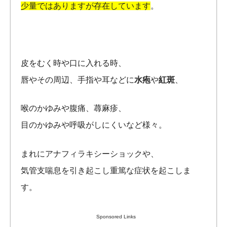
少量ではありますが存在しています
。
皮をむく時や口に入れる時、
唇やその周辺、手指や耳などに
水疱
や
紅斑
、
喉のかゆみや腹痛、蕁麻疹、
目のかゆみや呼吸がしにくいなど様々。
まれにアナフィラキシーショックや、
気管支喘息を引き起こし重篤な症状を起こしま
す。
Sponsored Links