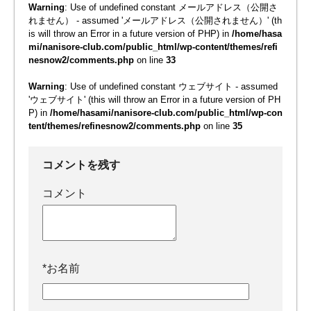
Warning
: Use of undefined constant メールアドレス（公開さ
れません） - assumed 'メールアドレス（公開されません）' (th
is will throw an Error in a future version of PHP) in
/home/hasa
mi/nanisore-club.com/public_html/wp-content/themes/refi
nesnow2/comments.php
on line
33
Warning
: Use of undefined constant ウェブサイト - assumed
'ウェブサイト' (this will throw an Error in a future version of PH
P) in
/home/hasami/nanisore-club.com/public_html/wp-con
tent/themes/refinesnow2/comments.php
on line
35
コメントを残す
コメント
*
お名前