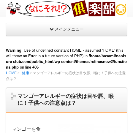
な
に
そ
メインメニュー
れ
倶
楽
Warning
: Use of undefined constant HOME - assumed 'HOME' (this
部
will throw an Error in a future version of PHP) in
/home/hasami/nanis
ore-club.com/public_html/wp-content/themes/refinesnow2/functio
ns.php
on line
406
HOME
健康
マンゴーアレルギーの症状は目や唇、喉に！子供への注意
点は？
マンゴーアレルギーの症状は目や唇、喉
に！子供への注意点は？
マンゴーを食