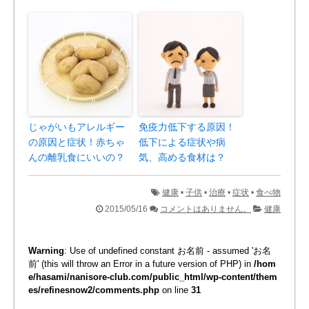
じゃがいもアレルギー
免疫力低下する原因！
の原因と症状！赤ちゃ
低下による症状や病
んの離乳食にいいの？
気、高める食材は？
健康
•
子供
•
治療
•
症状
•
食べ物
2015/05/16
コメントはありません。
健康
Warning
: Use of undefined constant お名前 - assumed 'お名
前' (this will throw an Error in a future version of PHP) in
/hom
e/hasami/nanisore-club.com/public_html/wp-content/them
es/refinesnow2/comments.php
on line
31