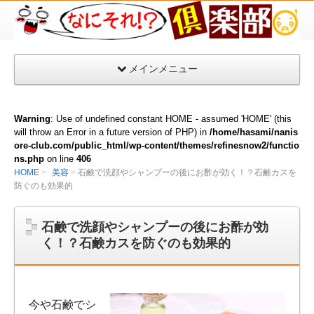
な
に
そ
メインメニュー
れ
倶
楽
Warning
: Use of undefined constant HOME - assumed 'HOME' (this
部
will throw an Error in a future version of PHP) in
/home/hasami/nanis
ore-club.com/public_html/wp-content/themes/refinesnow2/functio
ns.php
on line
406
HOME
美容
石鹸で洗顔やシャンプーの後にお酢が効く！？石鹸カスを
防ぐのも効果的
石鹸で洗顔やシャンプーの後にお酢が効
く！？石鹸カスを防ぐのも効果的
今や石鹸でシ