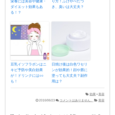
栄養には美容や健康・
り方！ふけやべたつ
ダイエット効果もあ
き、臭いは大丈夫？
る！？
豆乳イソフラボンはニ
日焼け後は白色ワセリ
キビ予防や美白効果
ンが効果的！顔や唇に
が！ドリンクには○○
塗っても大丈夫？副作
も！
用は？
効果
•
美容
2016/06/23
コメントはありません。
美容