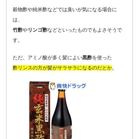
穀物酢や純米酢などでは臭いが気になる場合に
は、
竹酢
や
リンゴ酢
などといったものでもよさそうで
す。
ただ、アミノ酸が多く髪によい
黒酢
を使った
酢リンスの方が髪がサラサラになるのだとか
。