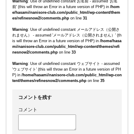
Warning
: Use of undefined constant お名前 - assumed 'お名
前' (this will throw an Error in a future version of PHP) in
/hom
e/hasami/nanisore-club.com/public_html/wp-content/them
es/refinesnow2/comments.php
on line
31
Warning
: Use of undefined constant メールアドレス（公開さ
れません） - assumed 'メールアドレス（公開されません）' (th
is will throw an Error in a future version of PHP) in
/home/hasa
mi/nanisore-club.com/public_html/wp-content/themes/refi
nesnow2/comments.php
on line
33
Warning
: Use of undefined constant ウェブサイト - assumed
'ウェブサイト' (this will throw an Error in a future version of PH
P) in
/home/hasami/nanisore-club.com/public_html/wp-con
tent/themes/refinesnow2/comments.php
on line
35
コメントを残す
コメント