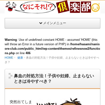
な
に
そ
メインメニュー
れ
倶
楽
Warning
: Use of undefined constant HOME - assumed 'HOME' (this
部
will throw an Error in a future version of PHP) in
/home/hasami/nanis
ore-club.com/public_html/wp-content/themes/refinesnow2/functio
ns.php
on line
406
HOME
健康
鼻血の対処方法！子供や妊婦、止まらないときは冷やすべ
き？
鼻血の対処方法！子供や妊婦、止まらない
ときは冷やすべき？
突然出てしま