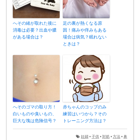
へその緒が取れた後に
足の裏が熱くなる原
消毒は必要？出血や膿
因！痛みや痒みもある
がある場合は？
場合は病気？眠れない
ときは？
へそのゴマの取り方！
赤ちゃんのコップのみ
白いものや臭いもの、
練習はいつから？その
巨大な塊は危険信号？
トレーニング方法は？
妊婦
•
子供
•
対処
•
方法
•
鼻