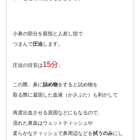
小鼻の部分を親指と人差し指で
つまんで
圧迫
します。
15分
圧迫の目安は
。
この際、鼻に
詰め物
をすると詰め物を
取る際に凝固した血液（かさぶた）も剥がして
再度出血させる原因などにもなるので、
流れた鼻血はウェットティッシュや
柔らかなティッシュで鼻周辺などを
拭うのみ
にし