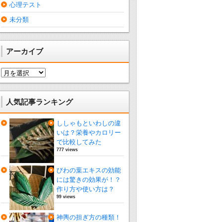
心理テスト
未分類
アーカイブ
ア
ー
カ
イ
人気記事ランキング
ブ
ししゃもといわしの違
いは？栄養やカロリー
で比較してみた
777 views
びわの葉エキスの効能
には驚きの効果が！？
作り方や使い方は？
99 views
神輿の担ぎ方の種類！