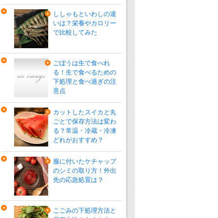
ししゃもといわしの違
いは？栄養やカロリー
で比較してみた
ごぼうは生で食べれ
る！生で食べるための
下処理と食べ過ぎの注
意点
カットしたスイカと丸
ごとで保存方法は変わ
る？常温・冷蔵・冷凍
どれがおすすめ？
服に付いたケチャップ
のシミの取り方！外出
先の応急処置は？
こごみの下処理方法と