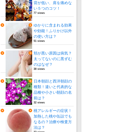
背が低い、肩を痛めな
い５つのコツ！
77 views
ゆかりに含まれる効果
や効能！ふりかけ以外
の使い方は？
51 views
頬が黒い原因は病気？
太ってないのに黒ずむ
のはなぜ？
38 views
日本朝顔と西洋朝顔の
種類！違いと代表的な
品種や小さい朝顔の名
前は？
32 views
桃アレルギーの症状！
加熱した桃や缶詰でも
なるの？治療や検査方
法は？
32 views