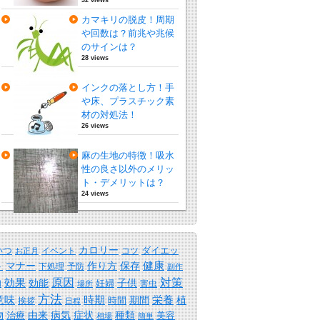
カマキリの脱皮！周期
や回数は？前兆や兆候
のサインは？
28 views
インクの落とし方！手
や床、プラスチック素
材の対処法！
26 views
麻の生地の特徴！吸水
性の良さ以外のメリッ
ト・デメリットは？
24 views
カロリー
いつ
ダイエッ
イベント
コツ
お正月
保存
健康
ト
マナー
作り方
下処理
予防
副作
原因
効果
対策
効能
子供
妊婦
害虫
用
場所
方法
時期
意味
期間
栄養
植
時間
挨拶
日程
物
由来
病気
症状
種類
治療
美容
相場
簡単