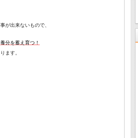
た事が出来ないもので、
ら養分を蓄え育つ！
なります。