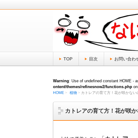
日頃、気になる「なにそれ？」をスッ
なにそれ倶楽部
TOP
目次
お問い合わ
Warning
: Use of undefined constant HOME - as
ontent/themes/refinesnow2/functions.php
on
HOME
植物
カトレアの育て方！花が咲かない
カトレアの育て方！花が咲か