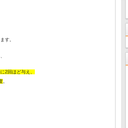
ります。
く、
に2回ほど与え、
度
。