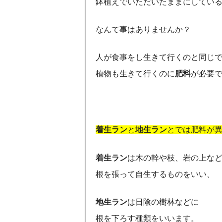
鉢植えでいただいたままにしてい
なんて事はありませんか？
人が食事をし生きて行くのと同じ
植物も生きて行くのに
肥料
が必要
着生ラン
と
地生ラン
とでは肥料が
着生ラン
は木の幹や枝、岩の上な
根を張って自生するものをいい、
地生ラン
は日陰の樹林などに
根を下ろす種類をいいます。