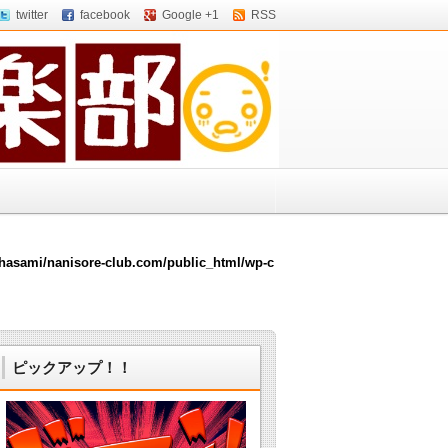
twitter
facebook
Google +1
RSS
hasami/nanisore-club.com/public_html/wp-c
ピックアップ！！