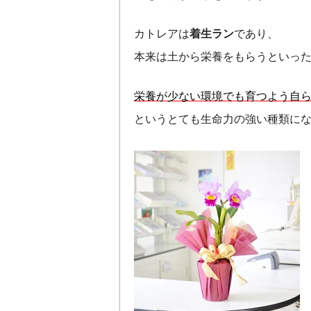
カトレアは
着生ラン
であり、
本来は土から栄養をもらうといっ
栄養が少ない環境でも育つよう自
というとても生命力の強い種類に