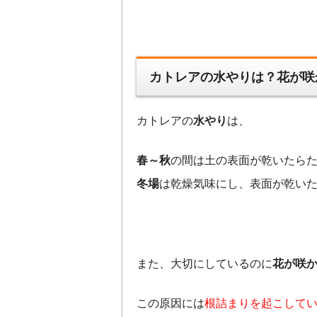
カトレアの水やりは？花が咲
カトレアの
水やり
は、
春～秋
の間は土の表面が乾いたら
冬場
は乾燥気味にし、表面が乾い
また、大切にしているのに
花が咲
この原因には
根詰まりを起こして