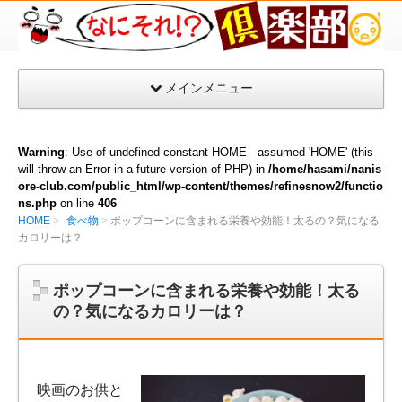
な
に
そ
メインメニュー
れ
倶
楽
Warning
: Use of undefined constant HOME - assumed 'HOME' (this
部
will throw an Error in a future version of PHP) in
/home/hasami/nanis
ore-club.com/public_html/wp-content/themes/refinesnow2/functio
ns.php
on line
406
HOME
食べ物
ポップコーンに含まれる栄養や効能！太るの？気になる
カロリーは？
ポップコーンに含まれる栄養や効能！太る
の？気になるカロリーは？
映画のお供と