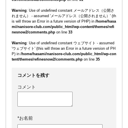
Warning
: Use of undefined constant メールアドレス（公開さ
れません） - assumed 'メールアドレス（公開されません）' (th
is will throw an Error in a future version of PHP) in
/home/hasa
mi/nanisore-club.com/public_html/wp-content/themes/refi
nesnow2/comments.php
on line
33
Warning
: Use of undefined constant ウェブサイト - assumed
'ウェブサイト' (this will throw an Error in a future version of PH
P) in
/home/hasami/nanisore-club.com/public_html/wp-con
tent/themes/refinesnow2/comments.php
on line
35
コメントを残す
コメント
*
お名前