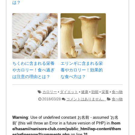
は？
ちくわに含まれる栄養
エリンギに含まれる栄
やカロリー！食べ過ぎ
養やカロリー！効果的
は注意の理由とは？
な食べ方は？
カロリー
•
ダイエット
•
健康
•
効能
•
栄養
•
食べ物
2018/03/28
コメントはありません。
食べ物
Warning
: Use of undefined constant お名前 - assumed 'お名
前' (this will throw an Error in a future version of PHP) in
/hom
e/hasami/nanisore-club.com/public_html/wp-content/them
es/refinesnow2/comments.php
on line
31