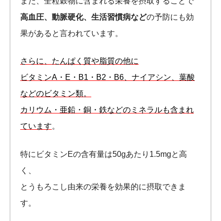
また、全粒穀物に含まれる栄養を摂取することで
高血圧、動脈硬化、生活習慣病など
の予防にも効
果があると言われています。
さらに、たんぱく質や脂質の他に
ビタミンA・E・B1・B2・B6、ナイアシン、葉酸
などのビタミン類。
カリウム・亜鉛・銅・鉄などのミネラルも含まれ
ています
。
特にビタミンEの含有量は50gあたり1.5mgと高
く、
とうもろこし由来の栄養を効果的に摂取できま
す。