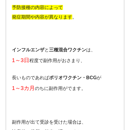
予防接種の内容によって
発症期間や内容が異なります
。
インフルエンザ
と
三種混合ワクチン
は、
1～3日
程度で副作用がおさまり、
長いものであれば
ポリオワクチン・BCG
が
1～3カ月
のちに副作用がでます。
副作用が出て受診を受けた場合は、