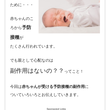
ために・・・
赤ちゃんのこ
予防
ろから
接種
が
たくさん行われています。
でも親として心配なのは
副作用はないの？？
ってこと！
今回は
赤ちゃんが受ける予防接種の副作用
に
ついていろいろとお伝えしていきます。
Sponsored Links