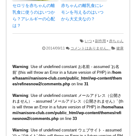
セロリを赤ちゃんの離
赤ちゃんの離乳食にレ
乳食に使うのはいつか
モンを与えるのはいつ
ら？アレルギーの心配
から大丈夫なの？
は？
いつ
•
副作用
•
赤ちゃん
2014/09/11
コメントはありません。
健康
Warning
: Use of undefined constant お名前 - assumed 'お名
前' (this will throw an Error in a future version of PHP) in
/hom
e/hasami/nanisore-club.com/public_html/wp-content/them
es/refinesnow2/comments.php
on line
31
Warning
: Use of undefined constant メールアドレス（公開さ
れません） - assumed 'メールアドレス（公開されません）' (th
is will throw an Error in a future version of PHP) in
/home/hasa
mi/nanisore-club.com/public_html/wp-content/themes/refi
nesnow2/comments.php
on line
33
Warning
: Use of undefined constant ウェブサイト - assumed
'ウェブサイト' (this will throw an Error in a future version of PH