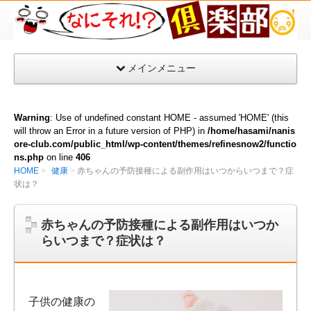
な
に
そ
メインメニュー
れ
倶
楽
Warning
: Use of undefined constant HOME - assumed 'HOME' (this
部
will throw an Error in a future version of PHP) in
/home/hasami/nanis
ore-club.com/public_html/wp-content/themes/refinesnow2/functio
ns.php
on line
406
HOME
健康
赤ちゃんの予防接種による副作用はいつからいつまで？症
状は？
赤ちゃんの予防接種による副作用はいつか
らいつまで？症状は？
子供の健康の