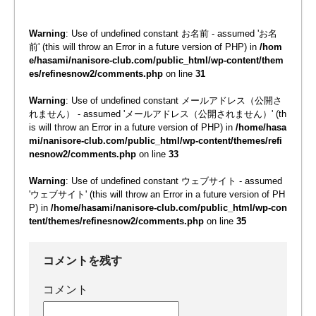
Warning
: Use of undefined constant お名前 - assumed 'お名
前' (this will throw an Error in a future version of PHP) in
/hom
e/hasami/nanisore-club.com/public_html/wp-content/them
es/refinesnow2/comments.php
on line
31
Warning
: Use of undefined constant メールアドレス（公開さ
れません） - assumed 'メールアドレス（公開されません）' (th
is will throw an Error in a future version of PHP) in
/home/hasa
mi/nanisore-club.com/public_html/wp-content/themes/refi
nesnow2/comments.php
on line
33
Warning
: Use of undefined constant ウェブサイト - assumed
'ウェブサイト' (this will throw an Error in a future version of PH
P) in
/home/hasami/nanisore-club.com/public_html/wp-con
tent/themes/refinesnow2/comments.php
on line
35
コメントを残す
コメント