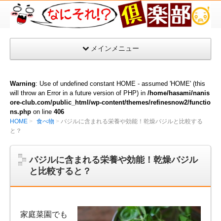
な
に
そ
メインメニュー
れ
倶
楽
Warning
: Use of undefined constant HOME - assumed 'HOME' (this
部
will throw an Error in a future version of PHP) in
/home/hasami/nanis
ore-club.com/public_html/wp-content/themes/refinesnow2/functio
ns.php
on line
406
HOME
食べ物
バジルに含まれる栄養や効能！乾燥バジルと比較する
と？
バジルに含まれる栄養や効能！乾燥バジル
と比較すると？
家庭菜園でも