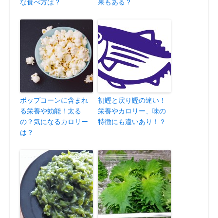
な食べ方は？
果もある？
ポップコーンに含まれ
初鰹と戻り鰹の違い！
る栄養や効能！太る
栄養やカロリー、味の
の？気になるカロリー
特徴にも違いあり！？
は？