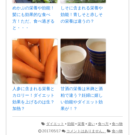
めかぶの栄養や効能！
しそに含まれる栄養や
髪にも効果的な食べ
効能！青しそと赤しそ
方！ただ、食べ過ぎる
の栄養は違うの？
と・・・
人参に含まれる栄養と
甘酒の栄養は米麹と酒
カロリー！ダイエット
粕で違う？妊婦に嬉し
効果を上げるのは生？
い効能やダイエット効
加熱？
果が！？
ダイエット
•
効能
•
栄養
•
違い
•
食べ方
•
食べ物
2017/05/17
コメントはありません。
食べ物