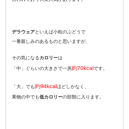
デラウェア
といえば小粒のぶどうで
一番親しみのあるものと思いますが、
その気になる
カロリー
は
約70kcal
「中」ぐらいの大きさで一房
です。
約94kcal
「大」でも
ほどしかなく、
果物の中でも
低カロリー
の部類に入ります。