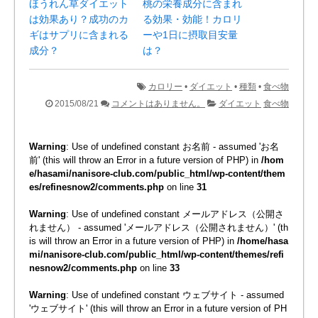
ほうれん草ダイエット
桃の栄養成分に含まれ
は効果あり？成功のカ
る効果・効能！カロリ
ギはサプリに含まれる
ーや1日に摂取目安量
成分？
は？
カロリー
•
ダイエット
•
種類
•
食べ物
2015/08/21
コメントはありません。
ダイエット
食べ物
Warning
: Use of undefined constant お名前 - assumed 'お名
前' (this will throw an Error in a future version of PHP) in
/hom
e/hasami/nanisore-club.com/public_html/wp-content/them
es/refinesnow2/comments.php
on line
31
Warning
: Use of undefined constant メールアドレス（公開さ
れません） - assumed 'メールアドレス（公開されません）' (th
is will throw an Error in a future version of PHP) in
/home/hasa
mi/nanisore-club.com/public_html/wp-content/themes/refi
nesnow2/comments.php
on line
33
Warning
: Use of undefined constant ウェブサイト - assumed
'ウェブサイト' (this will throw an Error in a future version of PH