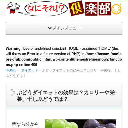
な
に
そ
メインメニュー
れ
倶
楽
Warning
: Use of undefined constant HOME - assumed 'HOME' (this
部
will throw an Error in a future version of PHP) in
/home/hasami/nanis
ore-club.com/public_html/wp-content/themes/refinesnow2/functio
ns.php
on line
406
HOME
ダイエット
ぶどうダイエットの効果は？カロリーや栄養、干し
ぶどうでは？
ぶどうダイエットの効果は？カロリーや栄
養、干しぶどうでは？
昔なら分から