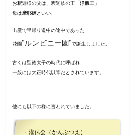
お釈迦様の父は、釈迦族の王
「浄飯王」
母は
摩耶姫
といい、
出産で里帰り道中の途中であった
”ルンビニー園”
花園
で誕生しました。
古くは聖徳太子の時代に呼ばれ、
一般には大正時代以降だとされています。
他にも以下の様に言われていました。
・灌仏会（かんぶつえ）