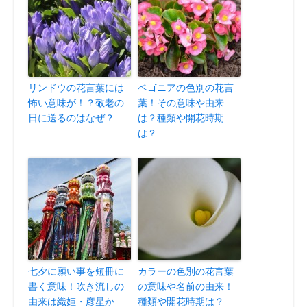
リンドウの花言葉には
ベゴニアの色別の花言
怖い意味が！？敬老の
葉！その意味や由来
日に送るのはなぜ？
は？種類や開花時期
は？
七夕に願い事を短冊に
カラーの色別の花言葉
書く意味！吹き流しの
の意味や名前の由来！
由来は織姫・彦星か
種類や開花時期は？