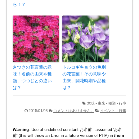
ら！？
さつきの花言葉の意
トルコギキョウの色別
味！名前の由来や種
の花言葉！その意味や
類、つつじとの違い
由来、開花時期や品種
は？
は？
意味
•
由来
•
種類
•
行事
2015/01/08
コメントはありません。
イベント・行事
Warning
: Use of undefined constant お名前 - assumed 'お名
前' (this will throw an Error in a future version of PHP) in
/hom