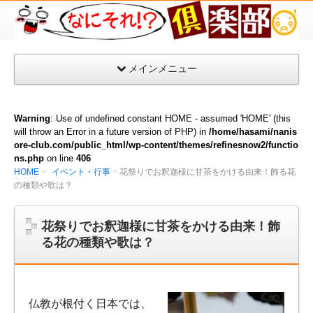
な
に
そ
メインメニュー
れ
倶
楽
Warning
: Use of undefined constant HOME - assumed 'HOME' (this
部
will throw an Error in a future version of PHP) in
/home/hasami/nanis
ore-club.com/public_html/wp-content/themes/refinesnow2/functio
ns.php
on line
406
HOME
イベント・行事
花祭りでお釈迦様に甘茶をかける由来！飾る花
の種類や歌は？
花祭りでお釈迦様に甘茶をかける由来！飾
る花の種類や歌は？
仏教が根付く日本では、