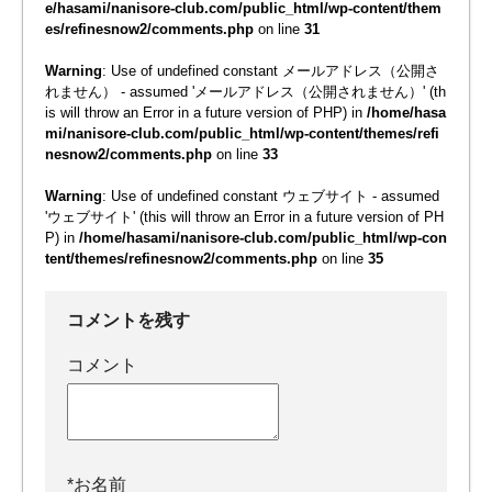
e/hasami/nanisore-club.com/public_html/wp-content/them
es/refinesnow2/comments.php
on line
31
Warning
: Use of undefined constant メールアドレス（公開さ
れません） - assumed 'メールアドレス（公開されません）' (th
is will throw an Error in a future version of PHP) in
/home/hasa
mi/nanisore-club.com/public_html/wp-content/themes/refi
nesnow2/comments.php
on line
33
Warning
: Use of undefined constant ウェブサイト - assumed
'ウェブサイト' (this will throw an Error in a future version of PH
P) in
/home/hasami/nanisore-club.com/public_html/wp-con
tent/themes/refinesnow2/comments.php
on line
35
コメントを残す
コメント
*
お名前