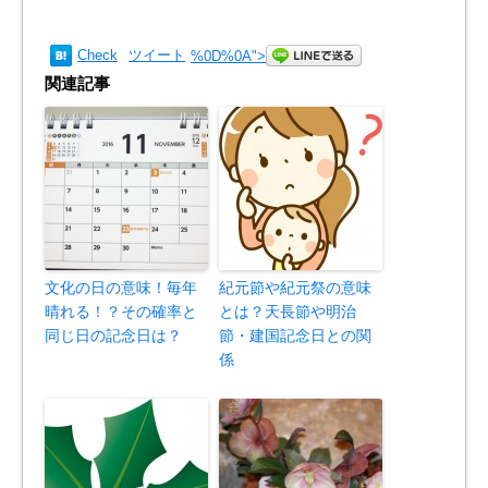
Check
ツイート
%0D%0A
">
関連記事
文化の日の意味！毎年
紀元節や紀元祭の意味
晴れる！？その確率と
とは？天長節や明治
同じ日の記念日は？
節・建国記念日との関
係