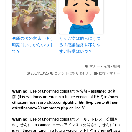
初霜の候の意味！使う
りんご病は他人にうつ
時期はいつからいつま
る？感染経路や移りや
で？
すい時期はいつ？
マナー
•
時期
•
期間
2014/10/26
コメントはありません。
挨拶・マナー
Warning
: Use of undefined constant お名前 - assumed 'お名
前' (this will throw an Error in a future version of PHP) in
/hom
e/hasami/nanisore-club.com/public_html/wp-content/them
es/refinesnow2/comments.php
on line
31
Warning
: Use of undefined constant メールアドレス（公開さ
れません） - assumed 'メールアドレス（公開されません）' (th
is will throw an Error in a future version of PHP) in
/home/hasa