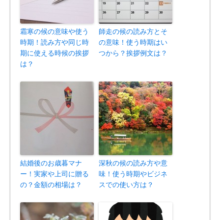
霜寒の候の意味や使う
師走の候の読み方とそ
時期！読み方や同じ時
の意味！使う時期はい
期に使える時候の挨拶
つから？挨拶例文は？
は？
結婚後のお歳暮マナ
深秋の候の読み方や意
ー！実家や上司に贈る
味！使う時期やビジネ
の？金額の相場は？
スでの使い方は？