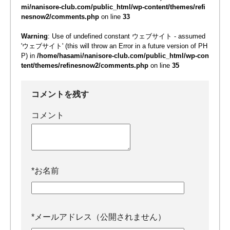
mi/nanisore-club.com/public_html/wp-content/themes/refi
nesnow2/comments.php
on line
33
Warning
: Use of undefined constant ウェブサイト - assumed
'ウェブサイト' (this will throw an Error in a future version of PH
P) in
/home/hasami/nanisore-club.com/public_html/wp-con
tent/themes/refinesnow2/comments.php
on line
35
コメントを残す
コメント
*
お名前
*
メールアドレス（公開されません）