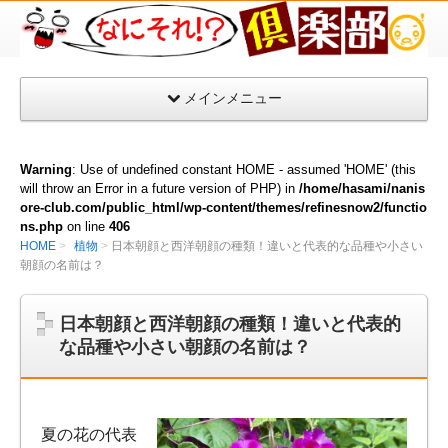
な
に
そ
メインメニュー
れ
倶
楽
Warning
: Use of undefined constant HOME - assumed 'HOME' (this
部
will throw an Error in a future version of PHP) in
/home/hasami/nanis
ore-club.com/public_html/wp-content/themes/refinesnow2/functio
ns.php
on line
406
HOME
植物
日本朝顔と西洋朝顔の種類！違いと代表的な品種や小さい
朝顔の名前は？
日本朝顔と西洋朝顔の種類！違いと代表的
な品種や小さい朝顔の名前は？
夏の花の代表