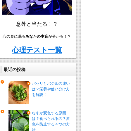
意外と当たる！？
心の奥に眠る
あなたの本音
が分かる！？
心理テスト一覧
最近の投稿
パセリとバジルの違い
は？栄養や使い分け方
を解説！
なすが変色する原因
は？食べられるの？変
色を防止する４つの方
法