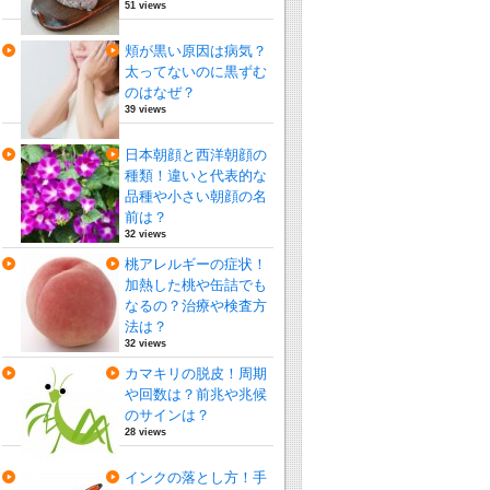
51 views
頬が黒い原因は病気？
太ってないのに黒ずむ
のはなぜ？
39 views
日本朝顔と西洋朝顔の
種類！違いと代表的な
品種や小さい朝顔の名
前は？
32 views
桃アレルギーの症状！
加熱した桃や缶詰でも
なるの？治療や検査方
法は？
32 views
カマキリの脱皮！周期
や回数は？前兆や兆候
のサインは？
28 views
インクの落とし方！手