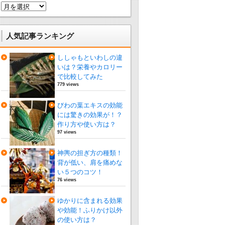
ア
ー
カ
イ
人気記事ランキング
ブ
ししゃもといわしの違
いは？栄養やカロリー
で比較してみた
779 views
びわの葉エキスの効能
には驚きの効果が！？
作り方や使い方は？
97 views
神輿の担ぎ方の種類！
背が低い、肩を痛めな
い５つのコツ！
76 views
ゆかりに含まれる効果
や効能！ふりかけ以外
の使い方は？