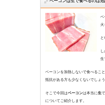
ベーコンは生で食べるのは危
ベ
火
と
し
生
ベーコンを加熱しないで食べるこ
抵抗がある方も少なくないでしょ
そこで今回は
ベーコン
は本当に
生
についてご紹介します。