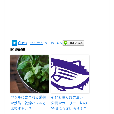
Check
ツイート
%0D%0A
">
関連記事
バジルに含まれる栄養
初鰹と戻り鰹の違い！
や効能！乾燥バジルと
栄養やカロリー、味の
比較すると？
特徴にも違いあり！？