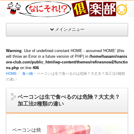
な
に
そ
メインメニュー
れ
倶
楽
Warning
: Use of undefined constant HOME - assumed 'HOME' (this
部
will throw an Error in a future version of PHP) in
/home/hasami/nanis
ore-club.com/public_html/wp-content/themes/refinesnow2/functio
ns.php
on line
406
HOME
食べ物
ベーコンは生で食べるのは危険？大丈夫？加工法2種類
の違い
ベーコンは生で食べるのは危険？大丈夫？
加工法2種類の違い
ベーコンは焼