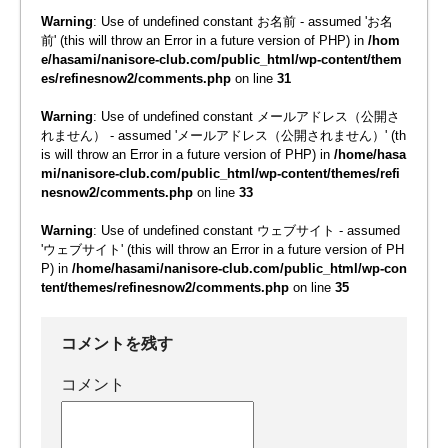
Warning
: Use of undefined constant お名前 - assumed 'お名
前' (this will throw an Error in a future version of PHP) in
/hom
e/hasami/nanisore-club.com/public_html/wp-content/them
es/refinesnow2/comments.php
on line
31
Warning
: Use of undefined constant メールアドレス（公開さ
れません） - assumed 'メールアドレス（公開されません）' (th
is will throw an Error in a future version of PHP) in
/home/hasa
mi/nanisore-club.com/public_html/wp-content/themes/refi
nesnow2/comments.php
on line
33
Warning
: Use of undefined constant ウェブサイト - assumed
'ウェブサイト' (this will throw an Error in a future version of PH
P) in
/home/hasami/nanisore-club.com/public_html/wp-con
tent/themes/refinesnow2/comments.php
on line
35
コメントを残す
コメント