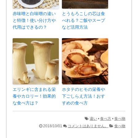
赤味噌と白味噌の違い
とうもろこしの芯は食
と特徴！使い分け方や
べれる？ご飯やスープ
代用はできるの？
など活用方法
エリンギに含まれる栄
ホタテのヒモの栄養や
養やカロリー！効果的
下ごしらえ方法！おす
な食べ方は？
すめの食べ方
違い
•
食べ方
•
食べ物
2018/10/01
コメントはありません。
食べ物