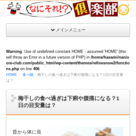
な
に
そ
メインメニュー
れ
倶
楽
Warning
: Use of undefined constant HOME - assumed 'HOME' (this
部
will throw an Error in a future version of PHP) in
/home/hasami/nanis
ore-club.com/public_html/wp-content/themes/refinesnow2/functio
ns.php
on line
406
HOME
食べ物
梅干しの食べ過ぎは下痢や腹痛になる？1日の目安量
は？
梅干しの食べ過ぎは下痢や腹痛になる？1
日の目安量は？
昔から体に良