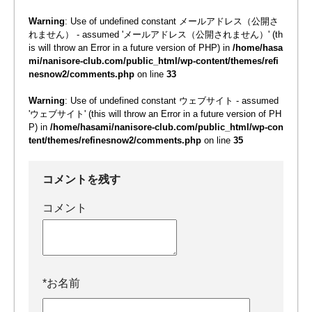
Warning
: Use of undefined constant メールアドレス（公開さ
れません） - assumed 'メールアドレス（公開されません）' (th
is will throw an Error in a future version of PHP) in
/home/hasa
mi/nanisore-club.com/public_html/wp-content/themes/refi
nesnow2/comments.php
on line
33
Warning
: Use of undefined constant ウェブサイト - assumed
'ウェブサイト' (this will throw an Error in a future version of PH
P) in
/home/hasami/nanisore-club.com/public_html/wp-con
tent/themes/refinesnow2/comments.php
on line
35
コメントを残す
コメント
*
お名前