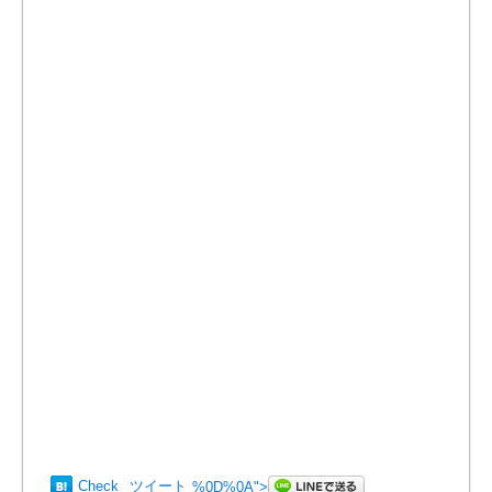
Check
ツイート
%0D%0A
">