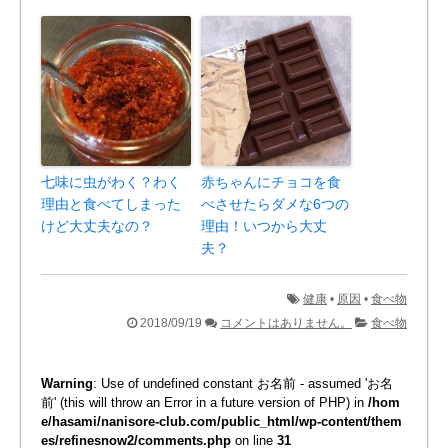
七味に虫がわく？わく
赤ちゃんにチョコを食
理由と食べてしまった
べさせたらダメな6つの
けど大丈夫なの？
理由！いつから大丈
夫？
健康
•
原因
•
食べ物
2018/09/19
コメントはありません。
食べ物
Warning
: Use of undefined constant お名前 - assumed 'お名
前' (this will throw an Error in a future version of PHP) in
/hom
e/hasami/nanisore-club.com/public_html/wp-content/them
es/refinesnow2/comments.php
on line
31