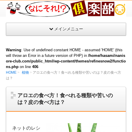
な
に
そ
メインメニュー
れ
倶
楽
Warning
: Use of undefined constant HOME - assumed 'HOME' (this
部
will throw an Error in a future version of PHP) in
/home/hasami/nanis
ore-club.com/public_html/wp-content/themes/refinesnow2/functio
ns.php
on line
406
HOME
植物
アロエの食べ方！食べれる種類や苦いのは？皮の食べ方
は？
アロエの食べ方！食べれる種類や苦いの
は？皮の食べ方は？
ネットのレシ