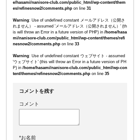
e/hasami/nanisore-club.com/public_html/wp-content/them
es/refinesnow2/comments.php
on line
31
Warning
: Use of undefined constant メールアドレス（公開さ
れません） - assumed 'メールアドレス（公開されません）' (th
is will throw an Error in a future version of PHP) in
/home/hasa
mi/nanisore-club.com/public_html/wp-content/themes/refi
nesnow2/comments.php
on line
33
Warning
: Use of undefined constant ウェブサイト - assumed
'ウェブサイト' (this will throw an Error in a future version of PH
P) in
/home/hasami/nanisore-club.com/public_html/wp-con
tent/themes/refinesnow2/comments.php
on line
35
コメントを残す
コメント
*
お名前