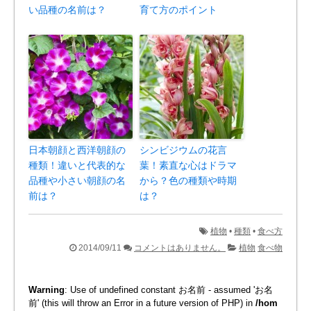
い品種の名前は？
育て方のポイント
日本朝顔と西洋朝顔の
シンビジウムの花言
種類！違いと代表的な
葉！素直な心はドラマ
品種や小さい朝顔の名
から？色の種類や時期
前は？
は？
植物
•
種類
•
食べ方
2014/09/11
コメントはありません。
植物
食べ物
Warning
: Use of undefined constant お名前 - assumed 'お名
前' (this will throw an Error in a future version of PHP) in
/hom