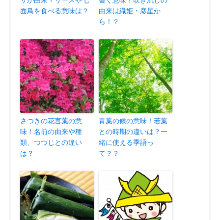
サが由来？リースや七
書く意味！吹き流しの
面鳥を食べる意味は？
由来は織姫・彦星か
ら！？
さつきの花言葉の意
青葉の候の意味！若葉
味！名前の由来や種
との時期の違いは？一
類、つつじとの違い
緒に使える季語っ
は？
て？？