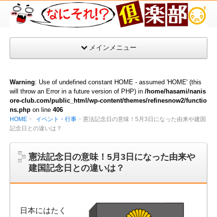
な
に
そ
メインメニュー
れ
倶
楽
Warning
: Use of undefined constant HOME - assumed 'HOME' (this
部
will throw an Error in a future version of PHP) in
/home/hasami/nanis
ore-club.com/public_html/wp-content/themes/refinesnow2/functio
ns.php
on line
406
HOME
イベント・行事
憲法記念日の意味！5月3日になった由来や建国
記念日との違いは？
憲法記念日の意味！5月3日になった由来や
建国記念日との違いは？
日本にはたく