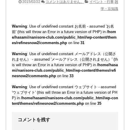
2015/02/22
コメントはありません。
イベント・行事
雑
学・豆知識
Warning
: Use of undefined constant お名前 - assumed 'お名
前' (this will throw an Error in a future version of PHP) in
/hom
e/hasami/nanisore-club.com/public_html/wp-content/them
es/refinesnow2/comments.php
on line
31
Warning
: Use of undefined constant メールアドレス（公開さ
れません） - assumed 'メールアドレス（公開されません）' (th
is will throw an Error in a future version of PHP) in
/home/hasa
mi/nanisore-club.com/public_html/wp-content/themes/refi
nesnow2/comments.php
on line
33
Warning
: Use of undefined constant ウェブサイト - assumed
'ウェブサイト' (this will throw an Error in a future version of PH
P) in
/home/hasami/nanisore-club.com/public_html/wp-con
tent/themes/refinesnow2/comments.php
on line
35
コメントを残す