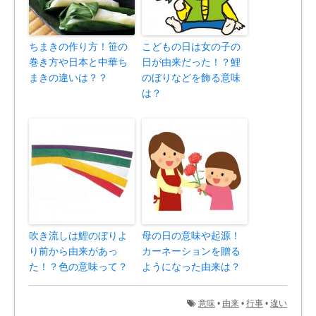
ちまきの作り方！笹の
こどもの日は女の子の
巻き方や日本と中華ち
日が由来だった！？鯉
まきの違いは？？
のぼりなどを飾る意味
は？
吹き流しは鯉のぼりよ
母の日の意味や起源！
り前から由来があっ
カーネーションを贈る
た！？色の意味って？
ようになった由来は？
意味
•
由来
•
行事
•
違い