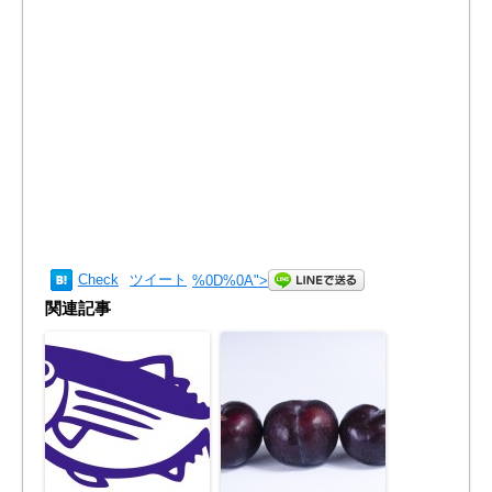
Check
ツイート
%0D%0A
">
関連記事