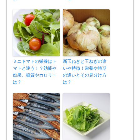
ミニトマトの栄養はト
新玉ねぎと玉ねぎの違
マトと違う！？効能や
いや特徴！栄養や時期
効果、糖質やカロリー
の違いとその見分け方
は？
は？