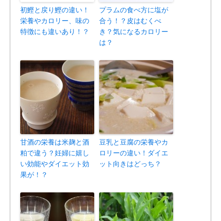
初鰹と戻り鰹の違い！
プラムの食べ方に塩が
栄養やカロリー、味の
合う！？皮はむくべ
特徴にも違いあり！？
き？気になるカロリー
は？
甘酒の栄養は米麹と酒
豆乳と豆腐の栄養やカ
粕で違う？妊婦に嬉し
ロリーの違い！ダイエ
い効能やダイエット効
ット向きはどっち？
果が！？