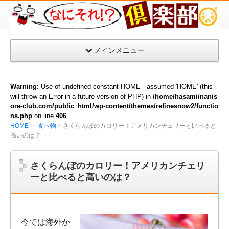
な
に
そ
メインメニュー
れ
倶
楽
Warning
: Use of undefined constant HOME - assumed 'HOME' (this
部
will throw an Error in a future version of PHP) in
/home/hasami/nanis
ore-club.com/public_html/wp-content/themes/refinesnow2/functio
ns.php
on line
406
HOME
食べ物
さくらんぼのカロリー！アメリカンチェリーと比べると
高いのは？
さくらんぼのカロリー！アメリカンチェリ
ーと比べると高いのは？
今では海外か