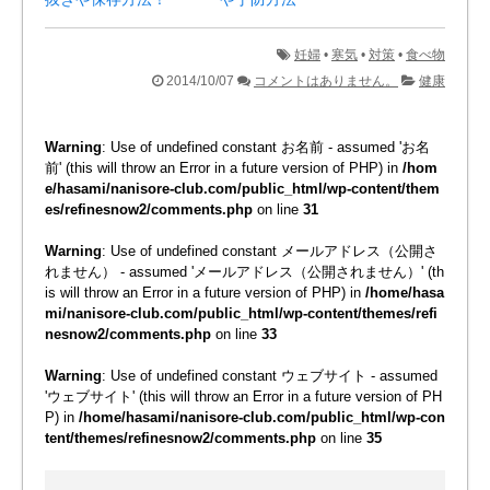
妊婦
•
寒気
•
対策
•
食べ物
2014/10/07
コメントはありません。
健康
Warning
: Use of undefined constant お名前 - assumed 'お名
前' (this will throw an Error in a future version of PHP) in
/hom
e/hasami/nanisore-club.com/public_html/wp-content/them
es/refinesnow2/comments.php
on line
31
Warning
: Use of undefined constant メールアドレス（公開さ
れません） - assumed 'メールアドレス（公開されません）' (th
is will throw an Error in a future version of PHP) in
/home/hasa
mi/nanisore-club.com/public_html/wp-content/themes/refi
nesnow2/comments.php
on line
33
Warning
: Use of undefined constant ウェブサイト - assumed
'ウェブサイト' (this will throw an Error in a future version of PH
P) in
/home/hasami/nanisore-club.com/public_html/wp-con
tent/themes/refinesnow2/comments.php
on line
35