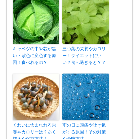
キャベツの中や芯が黒
三つ葉の栄養やカロリ
い・紫色に変色する原
ー！ダイエットにい
因！食べれるの？
い？食べ過ぎると？？
くわいに含まれれる栄
雨の日に頭痛や吐き気
養やカロリーは？あく
がする原因！その対策
抜きや保存方法！
や予防方法