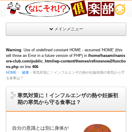
な
に
そ
メインメニュー
れ
倶
楽
Warning
: Use of undefined constant HOME - assumed 'HOME' (this
部
will throw an Error in a future version of PHP) in
/home/hasami/nanis
ore-club.com/public_html/wp-content/themes/refinesnow2/functio
ns.php
on line
406
HOME
健康
寒気対策に！インフルエンザの熱や妊娠初期の寒気から守
る食事は？
寒気対策に！インフルエンザの熱や妊娠初
期の寒気から守る食事は？
自分の意識とは別に身体が