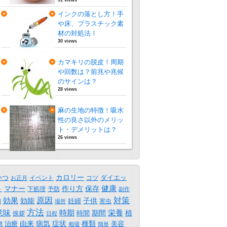
インクの落とし方！手
や床、プラスチック素
材の対処法！
30 views
カマキリの脱皮！周期
や回数は？前兆や兆候
のサインは？
28 views
麻の生地の特徴！吸水
性の良さ以外のメリッ
ト・デメリットは？
26 views
カロリー
いつ
ダイエッ
イベント
コツ
お正月
保存
健康
ト
マナー
作り方
下処理
予防
副作
原因
効果
対策
効能
子供
妊婦
害虫
用
場所
方法
時期
意味
期間
栄養
植
時間
挨拶
日程
物
由来
病気
症状
種類
治療
美容
相場
簡単