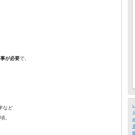
？
る事が必要
で、
。
半など
る頃。