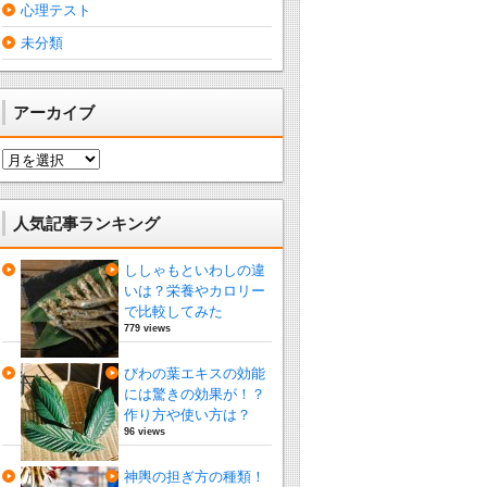
心理テスト
未分類
アーカイブ
ア
ー
カ
イ
人気記事ランキング
ブ
ししゃもといわしの違
いは？栄養やカロリー
で比較してみた
779 views
びわの葉エキスの効能
には驚きの効果が！？
作り方や使い方は？
96 views
神輿の担ぎ方の種類！