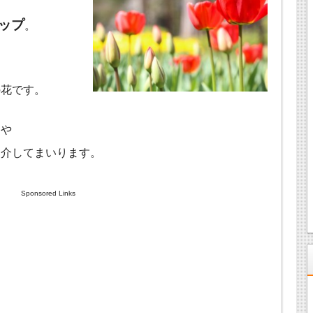
ップ
。
の花です。
ツや
紹介してまいります。
Sponsored Links