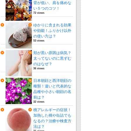
背が低い、肩を痛めな
い５つのコツ！
72 views
ゆかりに含まれる効果
や効能！ふりかけ以外
の使い方は？
53 views
頬が黒い原因は病気？
太ってないのに黒ずむ
のはなぜ？
36 views
日本朝顔と西洋朝顔の
種類！違いと代表的な
品種や小さい朝顔の名
前は？
32 views
桃アレルギーの症状！
加熱した桃や缶詰でも
なるの？治療や検査方
法は？
31 views