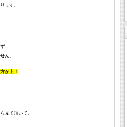
あります。
と
来ず、
ません
。
る方が上！
から見て頂いて、