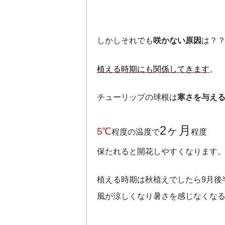
しかしそれでも
咲かない原因
は？
植える時期にも関係してきます
。
チューリップの球根は
寒さを与え
2ヶ月
5℃
程度の温度で
程度
保たれると開花しやすくなります
植える時期は秋植えでしたら9月後
風が涼しくなり暑さを感じなくな