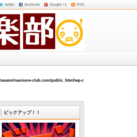
twitter
facebook
Google +1
RSS
hasami/nanisore-club.com/public_html/wp-c
ピックアップ！！