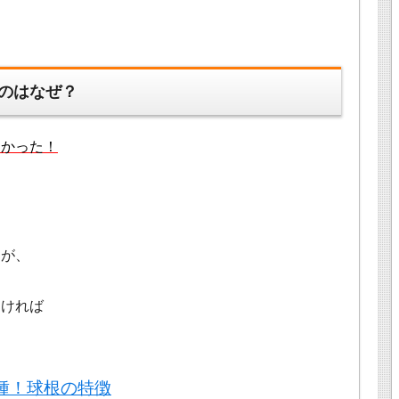
のはなぜ？
なかった！
。
すが、
なければ
種！球根の特徴