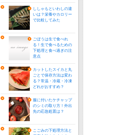
ししゃもといわしの違
いは？栄養やカロリー
で比較してみた
ごぼうは生で食べれ
る！生で食べるための
下処理と食べ過ぎの注
意点
カットしたスイカと丸
ごとで保存方法は変わ
る？常温・冷蔵・冷凍
どれがおすすめ？
服に付いたケチャップ
のシミの取り方！外出
先の応急処置は？
こごみの下処理方法と