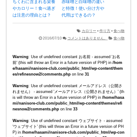
ちくわに含まれる栄養
赤味噌と白味噌の違い
やカロリー！食べ過ぎ
と特徴！使い分け方や
は注意の理由とは？
代用はできるの？
カロリー
•
作り方
•
食べ物
2016/07/10
コメントはありません。
食べ物
Warning
: Use of undefined constant お名前 - assumed 'お名
前' (this will throw an Error in a future version of PHP) in
/hom
e/hasami/nanisore-club.com/public_html/wp-content/them
es/refinesnow2/comments.php
on line
31
Warning
: Use of undefined constant メールアドレス（公開さ
れません） - assumed 'メールアドレス（公開されません）' (th
is will throw an Error in a future version of PHP) in
/home/hasa
mi/nanisore-club.com/public_html/wp-content/themes/refi
nesnow2/comments.php
on line
33
Warning
: Use of undefined constant ウェブサイト - assumed
'ウェブサイト' (this will throw an Error in a future version of PH
P) in
/home/hasami/nanisore-club.com/public_html/wp-con