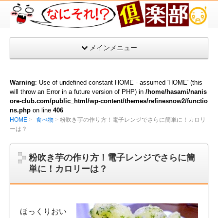
な
に
そ
メインメニュー
れ
倶
楽
Warning
: Use of undefined constant HOME - assumed 'HOME' (this
部
will throw an Error in a future version of PHP) in
/home/hasami/nanis
ore-club.com/public_html/wp-content/themes/refinesnow2/functio
ns.php
on line
406
HOME
食べ物
粉吹き芋の作り方！電子レンジでさらに簡単に！カロリ
ーは？
粉吹き芋の作り方！電子レンジでさらに簡
単に！カロリーは？
ほっくりおい