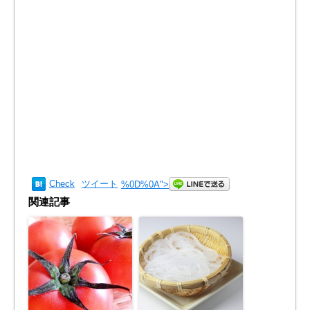
Check
ツイート
%0D%0A
">
関連記事