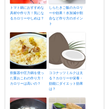
トマト鍋におすすめな
しらたきご飯のカロリ
具材や作り方！気にな
ーや効果！水加減や割
るカロリーやしめは？
合など作り方のポイン
ト
炊飯器や圧力鍋を使っ
ココナッツミルクは太
た栗おこわの作り方！
る？カロリーや栄養・
カロリーは高いの？
効能にダイエット効果
は？