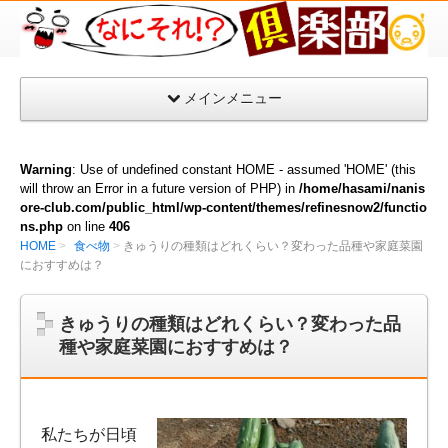
な
に
そ
メインメニュー
れ
倶
楽
Warning
: Use of undefined constant HOME - assumed 'HOME' (this
部
will throw an Error in a future version of PHP) in
/home/hasami/nanis
ore-club.com/public_html/wp-content/themes/refinesnow2/functio
ns.php
on line
406
HOME
食べ物
きゅうりの種類はどれくらい？変わった品種や家庭菜園
におすすめは？
きゅうりの種類はどれくらい？変わった品
種や家庭菜園におすすめは？
私たちが日頃