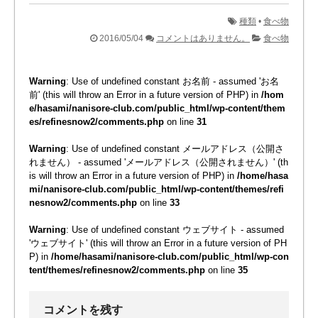
種類
•
食べ物
2016/05/04
コメントはありません。
食べ物
Warning
: Use of undefined constant お名前 - assumed 'お名
前' (this will throw an Error in a future version of PHP) in
/hom
e/hasami/nanisore-club.com/public_html/wp-content/them
es/refinesnow2/comments.php
on line
31
Warning
: Use of undefined constant メールアドレス（公開さ
れません） - assumed 'メールアドレス（公開されません）' (th
is will throw an Error in a future version of PHP) in
/home/hasa
mi/nanisore-club.com/public_html/wp-content/themes/refi
nesnow2/comments.php
on line
33
Warning
: Use of undefined constant ウェブサイト - assumed
'ウェブサイト' (this will throw an Error in a future version of PH
P) in
/home/hasami/nanisore-club.com/public_html/wp-con
tent/themes/refinesnow2/comments.php
on line
35
コメントを残す