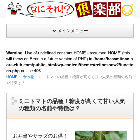
な
に
そ
メインメニュー
れ
倶
楽
Warning
: Use of undefined constant HOME - assumed 'HOME' (this
部
will throw an Error in a future version of PHP) in
/home/hasami/nanis
ore-club.com/public_html/wp-content/themes/refinesnow2/functio
ns.php
on line
406
HOME
食べ物
ミニトマトの品種！糖度が高くて甘い人気の種類の名前
や特徴は？
ミニトマトの品種！糖度が高くて甘い人気
の種類の名前や特徴は？
お弁当やサラダのお供！