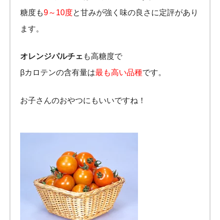
糖度も
9～10度
と甘みが強く味の良さに定評があり
ます。
オレンジパルチェ
も高糖度で
βカロテンの含有量は
最も高い品種
です。
お子さんのおやつにもいいですね！