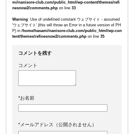
mi/nanisore-club.com/public_html/wp-content/themes/refi
nesnow2/comments.php
on line
33
Warning
: Use of undefined constant ウェブサイト - assumed
'ウェブサイト' (this will throw an Error in a future version of PH
P) in
/home/hasami/nanisore-club.com/public_html/wp-con
tent/themes/refinesnow2/comments.php
on line
35
コメントを残す
コメント
*
お名前
*
メールアドレス（公開されません）