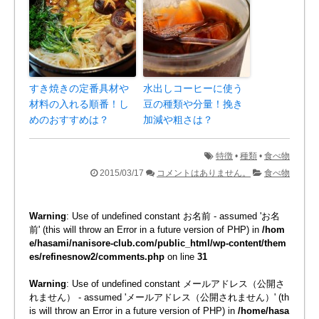
すき焼きの定番具材や
水出しコーヒーに使う
材料の入れる順番！し
豆の種類や分量！挽き
めのおすすめは？
加減や粗さは？
特徴
•
種類
•
食べ物
2015/03/17
コメントはありません。
食べ物
Warning
: Use of undefined constant お名前 - assumed 'お名
前' (this will throw an Error in a future version of PHP) in
/hom
e/hasami/nanisore-club.com/public_html/wp-content/them
es/refinesnow2/comments.php
on line
31
Warning
: Use of undefined constant メールアドレス（公開さ
れません） - assumed 'メールアドレス（公開されません）' (th
is will throw an Error in a future version of PHP) in
/home/hasa