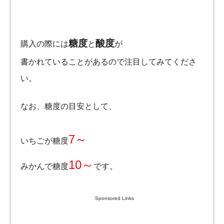
糖度
酸度
購入の際には
と
が
書かれていることがあるので注目してみてくださ
い。
なお、糖度の目安として、
7～
いちごが糖度
10～
みかんで糖度
です。
Sponsored Links