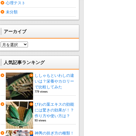
心理テスト
未分類
アーカイブ
ア
ー
カ
イ
人気記事ランキング
ブ
ししゃもといわしの違
いは？栄養やカロリー
で比較してみた
779 views
びわの葉エキスの効能
には驚きの効果が！？
作り方や使い方は？
93 views
神輿の担ぎ方の種類！