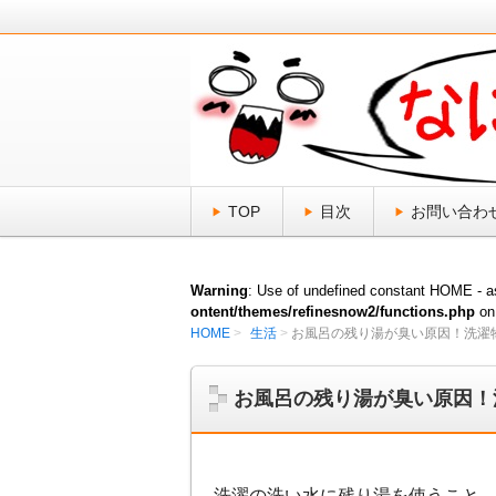
日頃、気になる「なにそれ？」をスッ
なにそれ倶楽部
TOP
目次
お問い合わ
Warning
: Use of undefined constant HOME - as
ontent/themes/refinesnow2/functions.php
on
HOME
生活
お風呂の残り湯が臭い原因！洗濯
お風呂の残り湯が臭い原因！
洗濯の洗い水に残り湯を使うこと