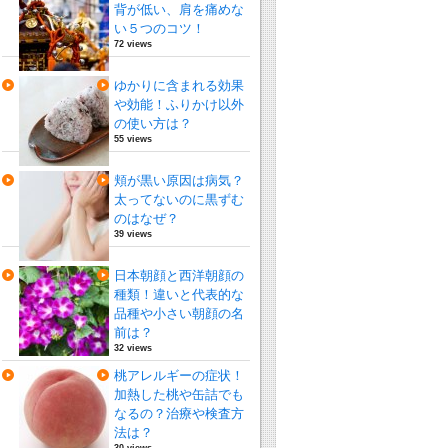
背が低い、肩を痛めな
い５つのコツ！
72 views
ゆかりに含まれる効果
や効能！ふりかけ以外
の使い方は？
55 views
頬が黒い原因は病気？
太ってないのに黒ずむ
のはなぜ？
39 views
日本朝顔と西洋朝顔の
種類！違いと代表的な
品種や小さい朝顔の名
前は？
32 views
桃アレルギーの症状！
加熱した桃や缶詰でも
なるの？治療や検査方
法は？
30 views