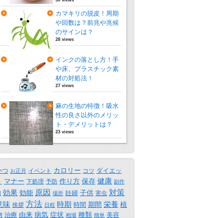
カマキリの脱皮！周期
や回数は？前兆や兆候
のサインは？
28 views
インクの落とし方！手
や床、プラスチック素
材の対処法！
27 views
麻の生地の特徴！吸水
性の良さ以外のメリッ
ト・デメリットは？
23 views
カロリー
いつ
ダイエッ
イベント
コツ
お正月
保存
健康
ト
マナー
作り方
下処理
予防
副作
原因
効果
対策
効能
子供
妊婦
害虫
用
場所
方法
時期
意味
期間
栄養
植
時間
挨拶
日程
物
由来
病気
症状
種類
治療
美容
相場
簡単