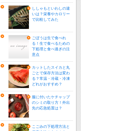
ししゃもといわしの違
いは？栄養やカロリー
で比較してみた
ごぼうは生で食べれ
る！生で食べるための
下処理と食べ過ぎの注
意点
カットしたスイカと丸
ごとで保存方法は変わ
る？常温・冷蔵・冷凍
どれがおすすめ？
服に付いたケチャップ
のシミの取り方！外出
先の応急処置は？
こごみの下処理方法と