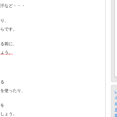
や汗など・・・
たり、
からです。
ける前に、
しょう。
ある
剤を使ったり、
のを
ましょう。