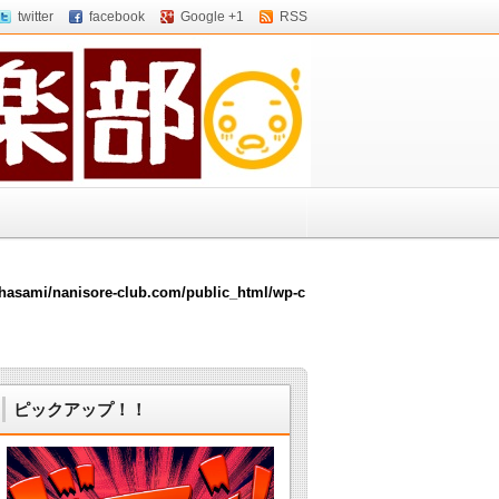
twitter
facebook
Google +1
RSS
hasami/nanisore-club.com/public_html/wp-c
ピックアップ！！