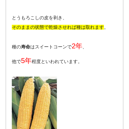
とうもろこしの皮を剥き、
そのままの状態で乾燥させれば種は取れます
。
2年
種の
寿命
はスイートコーンで
、
5年
他で
程度といわれています。