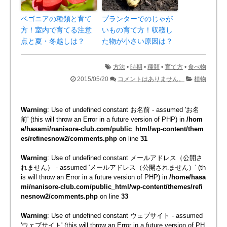
ベゴニアの種類と育て
プランターでのじゃが
方！室内で育てる注意
いもの育て方！収穫し
点と夏・冬越しは？
た物が小さい原因は？
方法
•
時期
•
種類
•
育て方
•
食べ物
2015/05/20
コメントはありません。
植物
Warning
: Use of undefined constant お名前 - assumed 'お名
前' (this will throw an Error in a future version of PHP) in
/hom
e/hasami/nanisore-club.com/public_html/wp-content/them
es/refinesnow2/comments.php
on line
31
Warning
: Use of undefined constant メールアドレス（公開さ
れません） - assumed 'メールアドレス（公開されません）' (th
is will throw an Error in a future version of PHP) in
/home/hasa
mi/nanisore-club.com/public_html/wp-content/themes/refi
nesnow2/comments.php
on line
33
Warning
: Use of undefined constant ウェブサイト - assumed
'ウェブサイト' (this will throw an Error in a future version of PH