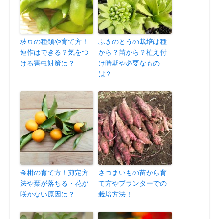
枝豆の種類や育て方！
ふきのとうの栽培は種
連作はできる？気をつ
から？苗から？植え付
ける害虫対策は？
け時期や必要なもの
は？
金柑の育て方！剪定方
さつまいもの苗から育
法や葉が落ちる・花が
て方やプランターでの
咲かない原因は？
栽培方法！