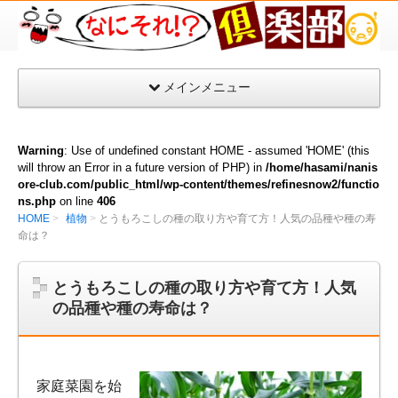
な
に
そ
メインメニュー
れ
倶
楽
Warning
: Use of undefined constant HOME - assumed 'HOME' (this
部
will throw an Error in a future version of PHP) in
/home/hasami/nanis
ore-club.com/public_html/wp-content/themes/refinesnow2/functio
ns.php
on line
406
HOME
植物
とうもろこしの種の取り方や育て方！人気の品種や種の寿
命は？
とうもろこしの種の取り方や育て方！人気
の品種や種の寿命は？
家庭菜園を始