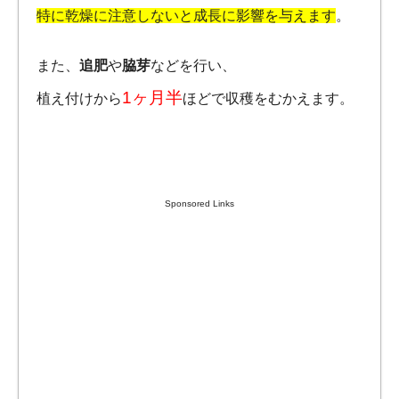
特に乾燥に注意しないと成長に影響を与えます
。
また、
追肥
や
脇芽
などを行い、
1ヶ月半
植え付けから
ほどで収穫をむかえます。
Sponsored Links