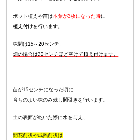
ポット植えや苗は
本葉が3枚になった時
に
植え付け
を行います。
株間は15～20センチ、
畑の場合は30センチほど空けて植え付けます。
苗が15センチになった頃に
育ちのよい株のみ残し
間引き
を行います。
土の表面が乾いた際に水を与え、
開花前後や成熟前後は