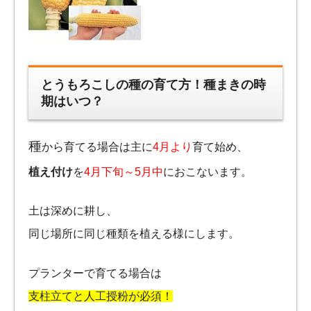
とうもろこしの種の育て方！種まきの時
期はいつ？
種
から育てる場合は主に
4月より
育て始め、
植え付け
を
4月下旬～5月中
におこないます。
土は深めに耕し、
同じ場所に同じ種類を植える様にします。
プランターで育てる場合は
支柱立てと人工授粉が必須！