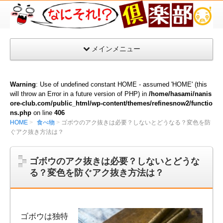
な
に
そ
メインメニュー
れ
倶
楽
Warning
: Use of undefined constant HOME - assumed 'HOME' (this
部
will throw an Error in a future version of PHP) in
/home/hasami/nanis
ore-club.com/public_html/wp-content/themes/refinesnow2/functio
ns.php
on line
406
HOME
食べ物
ゴボウのアク抜きは必要？しないとどうなる？変色を防
ぐアク抜き方法は？
ゴボウのアク抜きは必要？しないとどうな
る？変色を防ぐアク抜き方法は？
ゴボウは独特