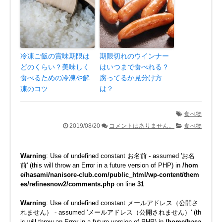
冷凍ご飯の賞味期限は
期限切れのウインナー
どのくらい？美味しく
はいつまで食べれる？
食べるための冷凍や解
腐ってるか見分け方
凍のコツ
は？
食べ物
2019/08/20
コメントはありません。
食べ物
Warning
: Use of undefined constant お名前 - assumed 'お名
前' (this will throw an Error in a future version of PHP) in
/hom
e/hasami/nanisore-club.com/public_html/wp-content/them
es/refinesnow2/comments.php
on line
31
Warning
: Use of undefined constant メールアドレス（公開さ
れません） - assumed 'メールアドレス（公開されません）' (th
is will throw an Error in a future version of PHP) in
/home/hasa