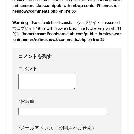
mi/nanisore-club.com/public_html/wp-content/themes/refi
nesnow2/comments.php
on line
33
Warning
: Use of undefined constant ウェブサイト - assumed
'ウェブサイト' (this will throw an Error in a future version of PH
P) in
/home/hasami/nanisore-club.com/public_html/wp-con
tent/themes/refinesnow2/comments.php
on line
35
コメントを残す
コメント
*
お名前
*
メールアドレス（公開されません）